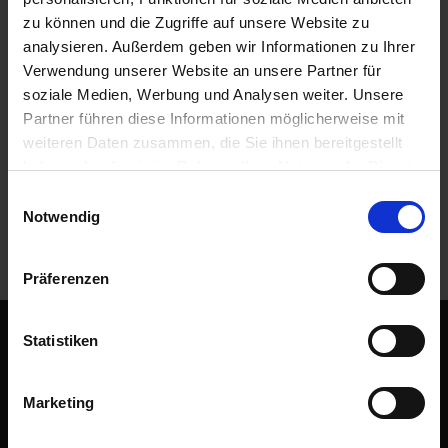
Shock YSS
zu können und die Zugriffe auf unsere Website zu
analysieren. Außerdem geben wir Informationen zu Ihrer
BMW Monolever models
Verwendung unserer Website an unsere Partner für
"Mono"
soziale Medien, Werbung und Analysen weiter. Unsere
Partner führen diese Informationen möglicherweise mit
weiteren Daten zusammen, die Sie ihnen bereitgestellt
haben oder die sie im Rahmen Ihrer Nutzung der Dienste
€359.00
gesammelt haben. Sie geben Einwilligung zu unseren
Einwilligungsauswahl
Prices incl. VAT, plus shipping costs
Cookies, wenn Sie unsere Webseite weiterhin nutzen.
Notwendig
Part no. 3353122
Präferenzen
Statistiken
Subscribe to the free newsletter and ensure that you will no
longer miss any offers or news of Siebenrock.
Marketing
Subscribe to newsletter