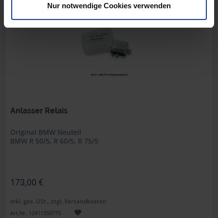
Nur notwendige Cookies verwenden
Anlasser Relais
Original BMW Neuteil
BMW R 50/5, R 60/5, R 75/5
173,00 €
inkl. ges. USt., zzgl. Versandkosten
Art.Nr. 12411350775