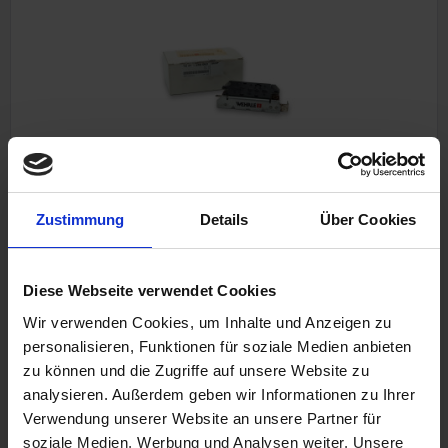
Diodenplatte
Zustimmung
Details
Über Cookies
Original BMW Neuteil
Alle BMW 2-Ventil Boxer Modelle
Diese Webseite verwendet Cookies
Wir verwenden Cookies, um Inhalte und Anzeigen zu
personalisieren, Funktionen für soziale Medien anbieten
178,50 €
zu können und die Zugriffe auf unsere Website zu
analysieren. Außerdem geben wir Informationen zu Ihrer
inkl. ges. USt., zzgl. Versandkosten
Verwendung unserer Website an unsere Partner für
Art.Nr. 12311244063
soziale Medien, Werbung und Analysen weiter. Unsere