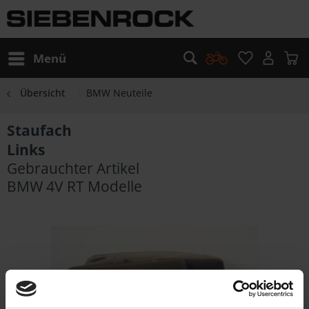
Menü
Übersicht
BMW Neuteile
Staufach
Links
Gebrauchter Artikel
BMW 4V RT Modelle