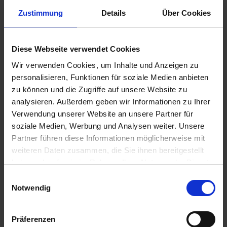
Zustimmung
Details
Über Cookies
Diese Webseite verwendet Cookies
29,00 €
Wir verwenden Cookies, um Inhalte und Anzeigen zu
personalisieren, Funktionen für soziale Medien anbieten
zzgl. Versandkosten
zu können und die Zugriffe auf unsere Website zu
Sofort versandfertig, Lieferzeit ca. 2-4 Werktage innerhalb
analysieren. Außerdem geben wir Informationen zu Ihrer
Deutschlands
Verwendung unserer Website an unsere Partner für
soziale Medien, Werbung und Analysen weiter. Unsere
In den
Warenkorb
Partner führen diese Informationen möglicherweise mit
Merken
Bewerten
weiteren Daten zusammen, die Sie ihnen bereitgestellt
haben oder die sie im Rahmen Ihrer Nutzung der Dienste
Artikel Nr.:
46632313627.1
gesammelt haben. Sie geben Einwilligung zu unseren
Einwilligungsauswahl
Cookies, wenn Sie unsere Webseite weiterhin nutzen.
Notwendig
Beschreibung
Ersatzteil für die BMW Modelle R 850RT undR 1100RT.
Präferenzen
Dieser Artikel wir nach §25a UStG...
mehr