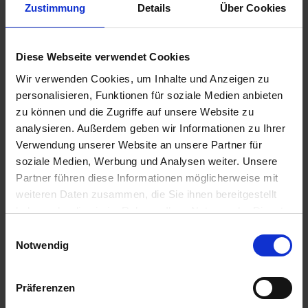
Zustimmung
Details
Über Cookies
Diese Webseite verwendet Cookies
99,00 €
Wir verwenden Cookies, um Inhalte und Anzeigen zu
zzgl. Versandkosten
personalisieren, Funktionen für soziale Medien anbieten
Sofort versandfertig, Lieferzeit ca. 2-4 Werktage innerhalb
zu können und die Zugriffe auf unsere Website zu
Deutschlands
analysieren. Außerdem geben wir Informationen zu Ihrer
Verwendung unserer Website an unsere Partner für
In den
Warenkorb
soziale Medien, Werbung und Analysen weiter. Unsere
Partner führen diese Informationen möglicherweise mit
Merken
Bewerten
weiteren Daten zusammen, die Sie ihnen bereitgestellt
haben oder die sie im Rahmen Ihrer Nutzung der Dienste
Artikel Nr.:
46637694992.1
gesammelt haben. Sie geben Einwilligung zu unseren
Einwilligungsauswahl
Cookies, wenn Sie unsere Webseite weiterhin nutzen.
Notwendig
Beschreibung
Gebrauchsspuren vorhanden. Ersatzteil für das BMlW
Modell R 1200GS. Dieser Artikel wir nach...
mehr
Präferenzen