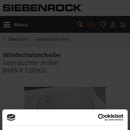
Menü
Übersicht
Gebrauchte Teile
Windschutzscheibe
Gebrauchter Artikel
BMW R 1200GS