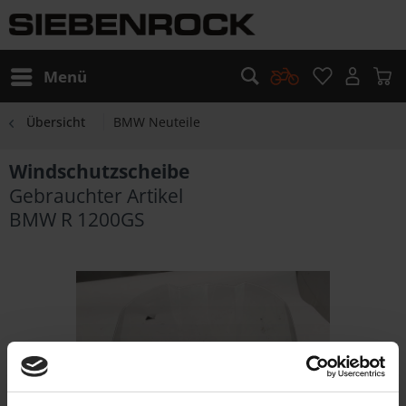
Menü
Übersicht
BMW Neuteile
Windschutzscheibe
Gebrauchter Artikel
BMW R 1200GS