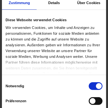
Zustimmung
Details
Über Cookies
Diese Webseite verwendet Cookies
99,00 €
Wir verwenden Cookies, um Inhalte und Anzeigen zu
zzgl. Versandkosten
personalisieren, Funktionen für soziale Medien anbieten
Sofort versandfertig, Lieferzeit ca. 2-4 Werktage innerhalb
zu können und die Zugriffe auf unsere Website zu
Deutschlands
analysieren. Außerdem geben wir Informationen zu Ihrer
Verwendung unserer Website an unsere Partner für
In den
Warenkorb
soziale Medien, Werbung und Analysen weiter. Unsere
Partner führen diese Informationen möglicherweise mit
Merken
Bewerten
weiteren Daten zusammen, die Sie ihnen bereitgestellt
haben oder die sie im Rahmen Ihrer Nutzung der Dienste
Artikel Nr.:
46637694992.1
gesammelt haben. Sie geben Einwilligung zu unseren
Einwilligungsauswahl
Cookies, wenn Sie unsere Webseite weiterhin nutzen.
Notwendig
Beschreibung
Gebrauchsspuren vorhanden. Ersatzteil für das BMlW
Modell R 1200GS. Dieser Artikel wir nach...
mehr
Präferenzen