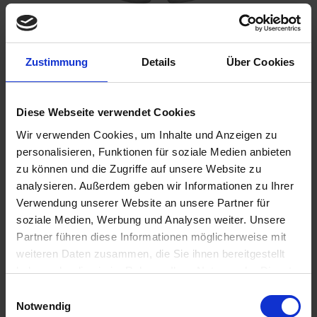
Zustimmung
Details
Über Cookies
Benachrichtigen Sie mich, sobald der Artikel
lieferbar ist.
Diese Webseite verwendet Cookies
Wir verwenden Cookies, um Inhalte und Anzeigen zu
personalisieren, Funktionen für soziale Medien anbieten
Ich habe die
Datenschutzbestimmungen
zur Kenntnis
zu können und die Zugriffe auf unsere Website zu
genommen.
analysieren. Außerdem geben wir Informationen zu Ihrer
126,90 €
Verwendung unserer Website an unsere Partner für
soziale Medien, Werbung und Analysen weiter. Unsere
inkl. ges. USt.,
zzgl. Versandkosten
Partner führen diese Informationen möglicherweise mit
weiteren Daten zusammen, die Sie ihnen bereitgestellt
Merken
Bewerten
haben oder die sie im Rahmen Ihrer Nutzung der Dienste
gesammelt haben. Sie geben Einwilligung zu unseren
Artikel Nr.:
1112245
Einwilligungsauswahl
Cookies, wenn Sie unsere Webseite weiterhin nutzen.
Notwendig