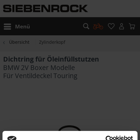
Menü
Übersicht
Zylinderkopf
Dichtring für Öleinfüllstutzen
BMW 2V Boxer Modelle
Für Ventildeckel Touring