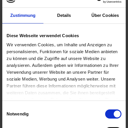
Zustimmung
Details
Über Cookies
2,89 €
inkl. ges. USt.,
zzgl. Versandkosten
Diese Webseite verwendet Cookies
Sofort versandfertig, Lieferzeit ca. 2-4 Werktage innerhalb
Wir verwenden Cookies, um Inhalte und Anzeigen zu
Deutschlands
personalisieren, Funktionen für soziale Medien anbieten
In den
Warenkorb
zu können und die Zugriffe auf unsere Website zu
analysieren. Außerdem geben wir Informationen zu Ihrer
Merken
Bewerten
Verwendung unserer Website an unsere Partner für
soziale Medien, Werbung und Analysen weiter. Unsere
Artikel Nr.:
1114674
Partner führen diese Informationen möglicherweise mit
weiteren Daten zusammen, die Sie ihnen bereitgestellt
Beschreibung
haben oder die sie im Rahmen Ihrer Nutzung der Dienste
gesammelt haben. Sie geben Einwilligung zu unseren
Dichtring 25 x 2,7mm. Passt zu: Ventildeckel Touring Art.Nr.
Einwilligungsauswahl
1112244 Ventildeckel Extra Touring...
mehr
Cookies, wenn Sie unsere Webseite weiterhin nutzen.
Notwendig
Bewertungen
0