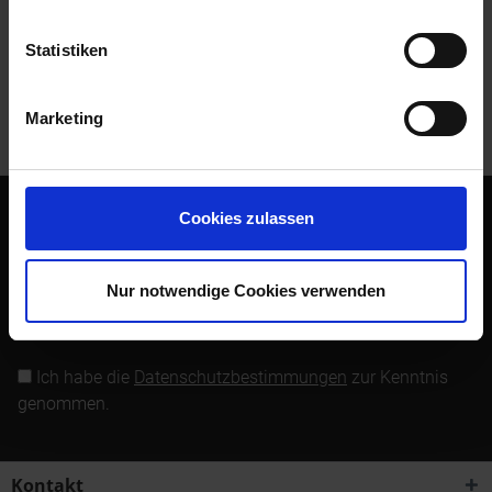
Bewertungen lesen, schreiben und diskutieren...
mehr
Statistiken
Kunden kauften auch
Marketing
Kunden haben sich ebenfalls angesehen
Cookies zulassen
Abonnieren Sie den kostenlosen Newsletter und verpassen
Sie keine Neuigkeit oder Aktion mehr von Siebenrock.
Nur notwendige Cookies verwenden
Newsletter abonnieren
Ich habe die
Datenschutzbestimmungen
zur Kenntnis
genommen.
Kontakt