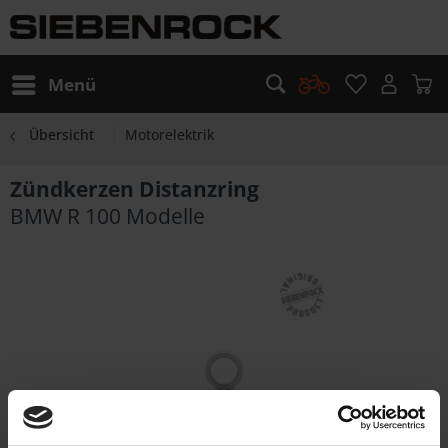
Menü
Übersicht
Motorelektrik
Zündkerzen Distanzring
BMW R 100 Modelle