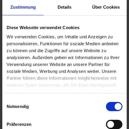
Zustimmung
Details
Über Cookies
4,95 €
Diese Webseite verwendet Cookies
inkl. ges. USt.,
zzgl. Versandkosten
Wir verwenden Cookies, um Inhalte und Anzeigen zu
Sofort versandfertig, Lieferzeit ca. 2-4 Werktage innerhalb
personalisieren, Funktionen für soziale Medien anbieten
Deutschlands
zu können und die Zugriffe auf unsere Website zu
In den
Warenkorb
analysieren. Außerdem geben wir Informationen zu Ihrer
Verwendung unserer Website an unsere Partner für
Merken
Bewerten
soziale Medien, Werbung und Analysen weiter. Unsere
Partner führen diese Informationen möglicherweise mit
Artikel Nr.:
1212000
weiteren Daten zusammen, die Sie ihnen bereitgestellt
haben oder die sie im Rahmen Ihrer Nutzung der Dienste
Beschreibung
gesammelt haben. Sie geben Einwilligung zu unseren
Einwilligungsauswahl
Alu 19/14x6,2mm Siebenrock Produkt Jedes Original
Cookies, wenn Sie unsere Webseite weiterhin nutzen.
Notwendig
Siebenrock-Produkt trägt dieses Siegel und...
mehr
Präferenzen
Bewertungen
0