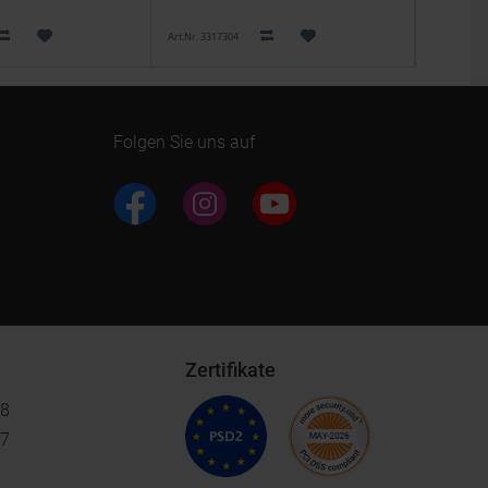
Art.Nr. 3317304
Art.Nr. 6113
Folgen Sie uns auf
Zertifikate
18
17