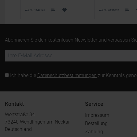
Art.Nr. 1142145
Art.Nr. 6131097
Abonnieren Sie den kostenlosen Newsletter und verpassen Sie
Ich habe die
Datenschutzbestimmungen
zur Kenntnis gen
Kontakt
Service
Wertstraße 34
Impressum
73240 Wendlingen am Neckar
Bestellung
Deutschland
Zahlung