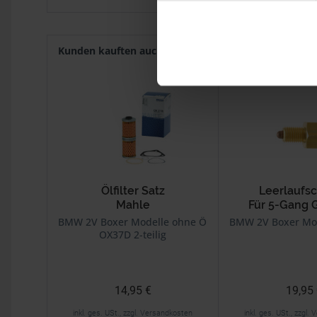
Kunden kauften auch
Kunden haben sich ebenf
Ölfilter Satz
Leerlaufsc
Mahle
Für 5-Gang 
BMW 2V Boxer Modelle ohne Ölkühler
BMW 2V Boxer Mod
OX37D 2-teilig
14,95 €
19,95
inkl. ges. USt., zzgl. Versandkosten
inkl. ges. USt., zzgl