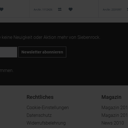
Art.Nr. 1112426
Art.Nr. 2331097
 keine Neuigkeit oder Aktion mehr von Siebenrock.
Newsletter abonnieren
ommen.
Rechtliches
Magazin
Cookie-Einstellungen
Magazin 20
Datenschutz
Magazin 20
Widerrufsbelehrung
News 2010