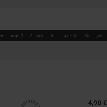
en
Auspuff
Gepäck
Krauser 4V MKM
Sonstiges
4,90 €