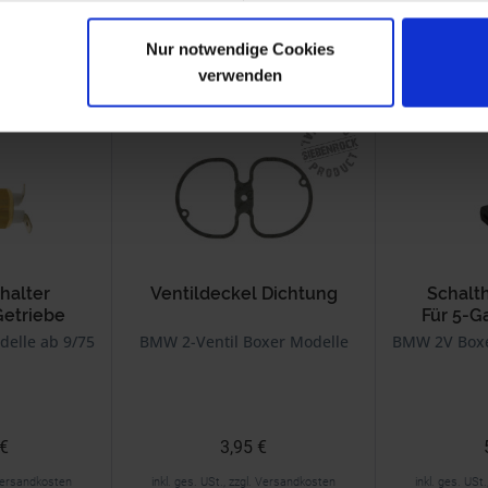
Nur notwendige Cookies
verwenden
alls angesehen
halter
Ventildeckel Dichtung
Schalt
Getriebe
Für 5-G
elle ab 9/75
BMW 2-Ventil Boxer Modelle
BMW 2V Boxe
 €
3,95 €
. Versandkosten
inkl. ges. USt., zzgl. Versandkosten
inkl. ges. USt