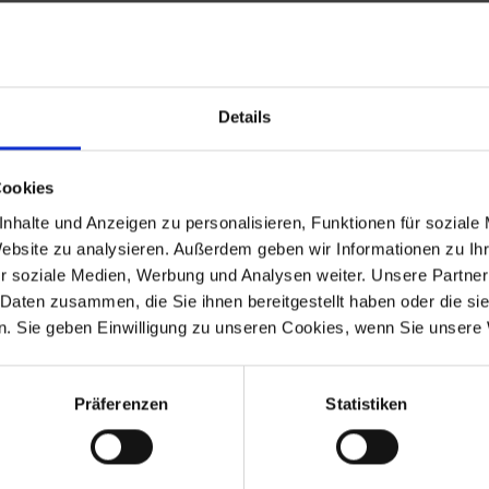
etriebe.
Details
l und garantiert Ihnen höchste Qualität, konsequent optimiert bis 
Cookies
nhalte und Anzeigen zu personalisieren, Funktionen für soziale
Website zu analysieren. Außerdem geben wir Informationen zu I
 Modelle
r soziale Medien, Werbung und Analysen weiter. Unsere Partner
 Daten zusammen, die Sie ihnen bereitgestellt haben oder die s
. Sie geben Einwilligung zu unseren Cookies, wenn Sie unsere 
Präferenzen
Statistiken
-1973
R 60/5
1969-1973
-1973