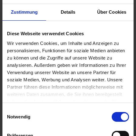
Zustimmung
Details
Über Cookies
Benachrichtigen Sie mich, sobald der Artikel
lieferbar ist.
Diese Webseite verwendet Cookies
Wir verwenden Cookies, um Inhalte und Anzeigen zu
personalisieren, Funktionen für soziale Medien anbieten
Ich habe die
Datenschutzbestimmungen
zur Kenntnis
zu können und die Zugriffe auf unsere Website zu
genommen.
analysieren. Außerdem geben wir Informationen zu Ihrer
7,50 €
Verwendung unserer Website an unsere Partner für
soziale Medien, Werbung und Analysen weiter. Unsere
inkl. ges. USt.,
zzgl. Versandkosten
Partner führen diese Informationen möglicherweise mit
Merken
Bewerten
weiteren Daten zusammen, die Sie ihnen bereitgestellt
haben oder die sie im Rahmen Ihrer Nutzung der Dienste
Artikel Nr.:
6121BATPF
gesammelt haben. Sie geben Einwilligung zu unseren
Einwilligungsauswahl
Cookies, wenn Sie unsere Webseite weiterhin nutzen.
Notwendig
Beschreibung
Hinweise zur Batterieentsorgung Im Zusammenhang mit
Präferenzen