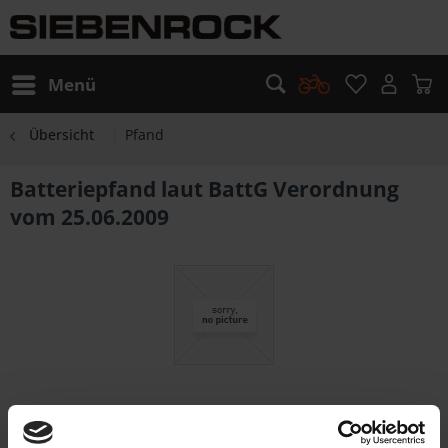
Menü
Übersicht
Pfand
Batteriepfand laut BattG Verordnung
vom 25.06.2009