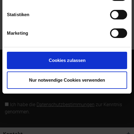
Bewertungen lesen, schreiben und diskutieren...
mehr
Statistiken
Kunden kauften auch
Marketing
Kunden haben sich ebenfalls angesehen
Cookies zulassen
Abonnieren Sie den kostenlosen Newsletter und verpassen
Sie keine Neuigkeit oder Aktion mehr von Siebenrock.
Nur notwendige Cookies verwenden
Newsletter abonnieren
Ich habe die
Datenschutzbestimmungen
zur Kenntnis
genommen.