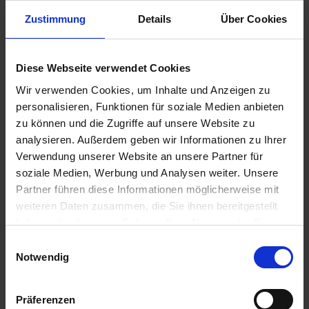
Zustimmung
Details
Über Cookies
24,50 €
Diese Webseite verwendet Cookies
inkl. ges. USt.,
zzgl. Versandkosten
Wir verwenden Cookies, um Inhalte und Anzeigen zu
Sofort versandfertig, Lieferzeit ca. 2-4 Werktage innerhalb
personalisieren, Funktionen für soziale Medien anbieten
Deutschlands
zu können und die Zugriffe auf unsere Website zu
In den
Warenkorb
analysieren. Außerdem geben wir Informationen zu Ihrer
Verwendung unserer Website an unsere Partner für
Merken
Bewerten
soziale Medien, Werbung und Analysen weiter. Unsere
Partner führen diese Informationen möglicherweise mit
Artikel Nr.:
7140460
weiteren Daten zusammen, die Sie ihnen bereitgestellt
haben oder die sie im Rahmen Ihrer Nutzung der Dienste
Beschreibung
gesammelt haben. Sie geben Einwilligung zu unseren
Einwilligungsauswahl
Cookies, wenn Sie unsere Webseite weiterhin nutzen.
Nachdruck. Preis pro Stück. Für die klassischen BMW
Notwendig
Zweiventil Boxer Modelle R 60/7, R 75/7, R...
mehr
Präferenzen
Bewertungen
0