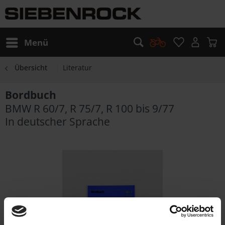
Menü
Übersicht
Literatur
Bordbuch
BMW R 60/7, R 75/7, R 100 bis 9/77
In deutscher Sprache