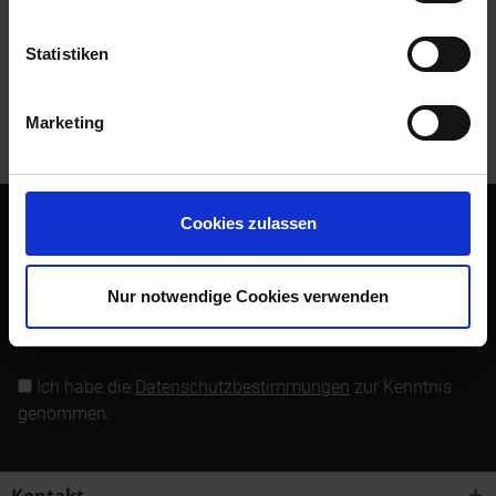
Bewertungen lesen, schreiben und diskutieren...
mehr
Statistiken
Kunden kauften auch
Marketing
Kunden haben sich ebenfalls angesehen
Cookies zulassen
Abonnieren Sie den kostenlosen Newsletter und verpassen
Sie keine Neuigkeit oder Aktion mehr von Siebenrock.
Nur notwendige Cookies verwenden
Newsletter abonnieren
Ich habe die
Datenschutzbestimmungen
zur Kenntnis
genommen.