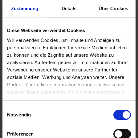
Zustimmung
Details
Über Cookies
24,50 €
Diese Webseite verwendet Cookies
inkl. ges. USt.,
zzgl. Versandkosten
Wir verwenden Cookies, um Inhalte und Anzeigen zu
Sofort versandfertig, Lieferzeit ca. 2-4 Werktage innerhalb
personalisieren, Funktionen für soziale Medien anbieten
Deutschlands
zu können und die Zugriffe auf unsere Website zu
In den
Warenkorb
analysieren. Außerdem geben wir Informationen zu Ihrer
Verwendung unserer Website an unsere Partner für
Merken
Bewerten
soziale Medien, Werbung und Analysen weiter. Unsere
Partner führen diese Informationen möglicherweise mit
Artikel Nr.:
7798251
weiteren Daten zusammen, die Sie ihnen bereitgestellt
haben oder die sie im Rahmen Ihrer Nutzung der Dienste
Beschreibung
gesammelt haben. Sie geben Einwilligung zu unseren
Einwilligungsauswahl
Cookies, wenn Sie unsere Webseite weiterhin nutzen.
Nachdruck. Preis pro Stück. Für die klassischen BMW
Notwendig
Zweiventil Boxer Modelle R 45, R 65 und R...
mehr
Präferenzen
Bewertungen
0