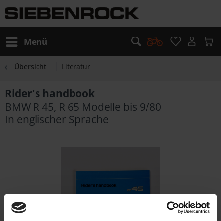
Menü
Übersicht
Literatur
Rider's handbook
BMW R 45, R 65 Modelle bis 9/80
In englischer Sprache