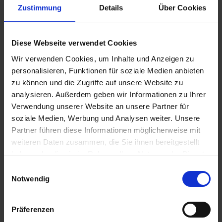
Zustimmung
Details
Über Cookies
€118.00
Prices incl. VAT,
Diese Webseite verwendet Cookies
plus shipping costs
Ready to ship today, Delivery time appr. 2-4 workdays within
Wir verwenden Cookies, um Inhalte und Anzeigen zu
Germany
personalisieren, Funktionen für soziale Medien anbieten
zu können und die Zugriffe auf unsere Website zu
Add to
shopping cart
analysieren. Außerdem geben wir Informationen zu Ihrer
Verwendung unserer Website an unsere Partner für
Remember
Comment
soziale Medien, Werbung und Analysen weiter. Unsere
Partner führen diese Informationen möglicherweise mit
part no.:
11661806
weiteren Daten zusammen, die Sie ihnen bereitgestellt
haben oder die sie im Rahmen Ihrer Nutzung der Dienste
Description
gesammelt haben. Sie geben Einwilligung zu unseren
Einwilligungsauswahl
Spare part for BMW 2-valve models with Krauser 4-valve
Cookies, wenn Sie unsere Webseite weiterhin nutzen.
Notwendig
technology. Information on product safety
more
Evaluations
0
Präferenzen
Read, write and discuss reviews...
more