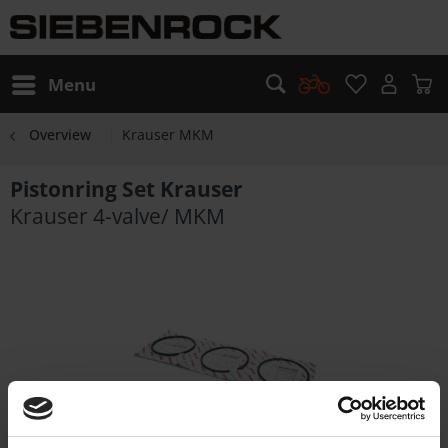
Menu
Overview
Krauser MKM
Pistonring Set Krauser
Krauser 4-valve/ MKM