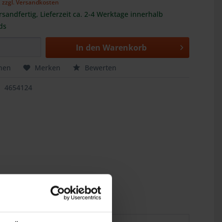
,
zzgl. Versandkosten
rsandfertig, Lieferzeit ca. 2-4 Werktage innerhalb
ds
In den
Warenkorb
hen
Merken
Bewerten
4654124