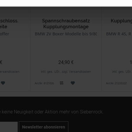
schloss.
Spannschraubensatz
Kupplung
eite
Kupplungsmontage
 Drucktaste
offer
BMW 2V Boxer Modelle bis 9/80
BMW R 45, R 6
 €
24,90 €
1
. Versandkosten
inkl. ges. USt., zzgl. Versandkosten
inkl. ges. USt
Art.Nr. 8121026
Art.Nr. 2123332Z
 keine Neuigkeit oder Aktion mehr von Siebenrock.
Newsletter abonnieren