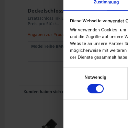
Zustimmung
Deckelschloss Ersatz
Ersatzschloss inklusive Zylinder und Schlüssel für 
Diese Webseite verwendet 
Preis pro Stück..
Wir verwenden Cookies, um I
Angaben zur Produktsicherheit
und die Zugriffe auf unsere 
Website an unsere Partner fü
Modellreihe BMW :
R 65 Mono
1985
möglicherweise mit weiteren
R 100
1986
Mono
1995
der Dienste gesammelt haben
Einwilligungsauswahl
Notwendig
Kunden haben sich ebenfalls angesehen
NEU