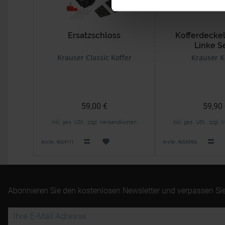
Ersatzschloss
Kofferdeckel
Linke S
Mit seitlicher
Krauser Classic Koffer
Krauser K
59,00 €
59,90
inkl. ges. USt., zzgl. Versandkosten
inkl. ges. USt., zzgl
Art.Nr. 4654111
Art.Nr. 4654340L
Abonnieren Sie den kostenlosen Newsletter und verpassen Sie