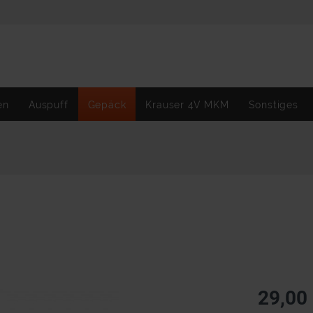
en
Auspuff
Gepäck
Krauser 4V MKM
Sonstiges
29,00