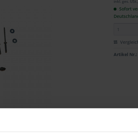
inkl. ges. USt.
Sofort ve
Deutschlan
Vergleic
Artikel Nr.: