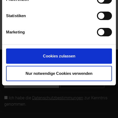
bei BMW nicht mehr lieferbar....
mehr
Statistiken
Bewertungen
0
Bewertungen lesen, schreiben und diskutieren...
mehr
Marketing
Kunden haben sich ebenfalls angesehen
Cookies zulassen
Abonnieren Sie den kostenlosen Newsletter und verpassen
Sie keine Neuigkeit oder Aktion mehr von Siebenrock.
Nur notwendige Cookies verwenden
Newsletter abonnieren
Ich habe die
Datenschutzbestimmungen
zur Kenntnis
genommen.