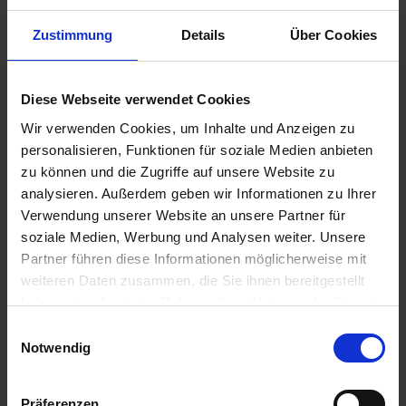
Zustimmung
Details
Über Cookies
Diese Webseite verwendet Cookies
Wir verwenden Cookies, um Inhalte und Anzeigen zu
890,00 €
personalisieren, Funktionen für soziale Medien anbieten
inkl. ges. USt.,
zzgl. Versandkosten
zu können und die Zugriffe auf unsere Website zu
Sofort versandfertig, Lieferzeit ca. 2-4 Werktage innerhalb
analysieren. Außerdem geben wir Informationen zu Ihrer
Deutschlands
Verwendung unserer Website an unsere Partner für
soziale Medien, Werbung und Analysen weiter. Unsere
In den
Warenkorb
Partner führen diese Informationen möglicherweise mit
weiteren Daten zusammen, die Sie ihnen bereitgestellt
Merken
Bewerten
haben oder die sie im Rahmen Ihrer Nutzung der Dienste
gesammelt haben. Sie geben Einwilligung zu unseren
Artikel Nr.:
16112322659
Einwilligungsauswahl
Cookies, wenn Sie unsere Webseite weiterhin nutzen.
Notwendig
Beschreibung
Präferenzen
Neuer Altbestand. Original BMW Neuteil. Dieser Artikel ist