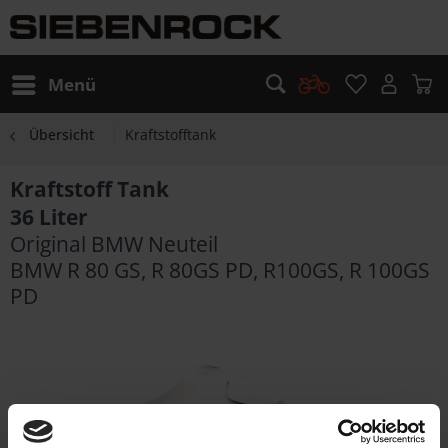
Menü
Übersicht
Kraftstofftank
Kraftstoff Tank
36 Liter
Original BMW Neuteil
BMW R 80 GS, R 80GS PD, R100GS, R 100GS
PD