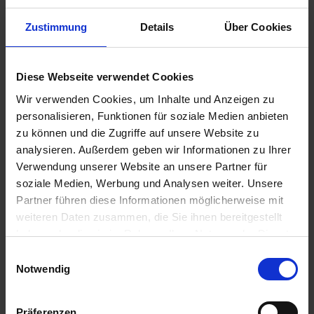
Zustimmung
Details
Über Cookies
Diese Webseite verwendet Cookies
Wir verwenden Cookies, um Inhalte und Anzeigen zu
1.090,00 €
personalisieren, Funktionen für soziale Medien anbieten
inkl. ges. USt.,
zzgl. Versandkosten
zu können und die Zugriffe auf unsere Website zu
Sofort versandfertig, Lieferzeit ca. 2-4 Werktage innerhalb
analysieren. Außerdem geben wir Informationen zu Ihrer
Deutschlands
Verwendung unserer Website an unsere Partner für
soziale Medien, Werbung und Analysen weiter. Unsere
In den
Warenkorb
Partner führen diese Informationen möglicherweise mit
weiteren Daten zusammen, die Sie ihnen bereitgestellt
Merken
Bewerten
haben oder die sie im Rahmen Ihrer Nutzung der Dienste
gesammelt haben. Sie geben Einwilligung zu unseren
Artikel Nr.:
16112323997
Einwilligungsauswahl
Cookies, wenn Sie unsere Webseite weiterhin nutzen.
Notwendig
Beschreibung
Präferenzen
Neuer Altbestand. Original BMW Neuteil. Dieser Artikel ist