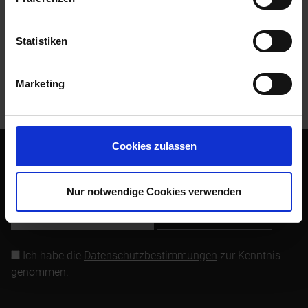
bei BMW nicht mehr lieferbar. 36...
mehr
Statistiken
Bewertungen
0
Bewertungen lesen, schreiben und diskutieren...
mehr
Marketing
Kunden haben sich ebenfalls angesehen
Cookies zulassen
Abonnieren Sie den kostenlosen Newsletter und verpassen
Sie keine Neuigkeit oder Aktion mehr von Siebenrock.
Nur notwendige Cookies verwenden
Newsletter abonnieren
Ich habe die
Datenschutzbestimmungen
zur Kenntnis
genommen.