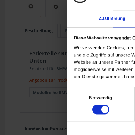
Zustimmung
Beschreibung
Bewertungen
0
Diese Webseite verwendet 
Wir verwenden Cookies, um I
Federteller Krauser
und die Zugriffe auf unsere 
Unten
Website an unsere Partner fü
Ersatzteil für BMW 2-Ventil Modelle mit Krauser 4-V
möglicherweise mit weiteren
der Dienste gesammelt haben
Angaben zur Produktsicherheit
Einwilligungsauswahl
Modellreihe BMW :
Krauser MKM
Notwendig
Kunden kauften auch
Kunden haben sich ebenf