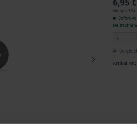
6,95 €
inkl. ges. USt.
Sofort ve
Deutschlan
Vergleic
Artikel Nr.: