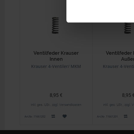
Ventilfeder Krauser
Ventilfeder
Innen
Auße
Krauser 4-Ventiler/ MKM
Krauser 4-Vent
8,95 €
8,95 
inkl. ges. USt., zzgl. Versandkosten
inkl. ges. USt., zzgl
Art.Nr. 11661202
Art.Nr. 11661201