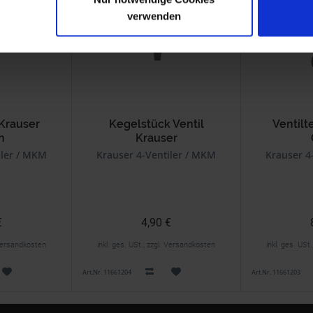
verwenden
 Krauser
Kegelstück Ventil
Ventilt
n
Krauser
iler / MKM
Krauser 4-Ventiler / MKM
Krauser 4
€
4,90 €
. Versandkosten
inkl. ges. USt., zzgl. Versandkosten
inkl. ges. USt
Art.Nr. 11661204
Art.Nr. 11661203