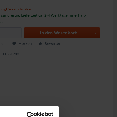
,
zzgl. Versandkosten
rsandfertig, Lieferzeit ca. 2-4 Werktage innerhalb
ds
In den
Warenkorb
hen
Merken
Bewerten
11661200