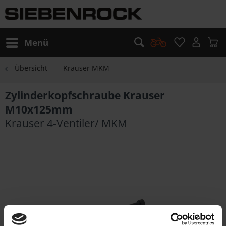
Menü
Übersicht
Krauser MKM
Zylinderkopfschraube Krauser
M10x125mm
Krauser 4-Ventiler/ MKM