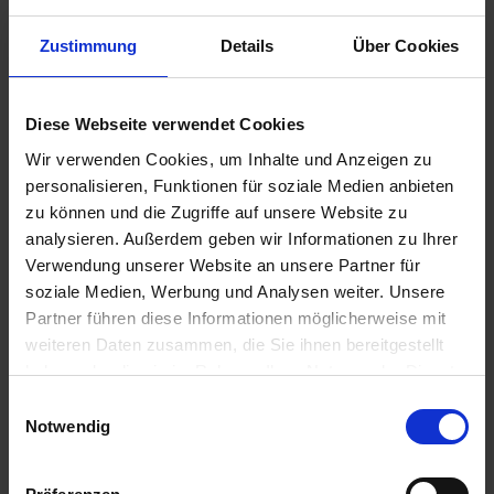
Zustimmung
Details
Über Cookies
5,95 €
Diese Webseite verwendet Cookies
inkl. ges. USt.,
zzgl. Versandkosten
Wir verwenden Cookies, um Inhalte und Anzeigen zu
Sofort versandfertig, Lieferzeit ca. 2-4 Werktage innerhalb
personalisieren, Funktionen für soziale Medien anbieten
Deutschlands
zu können und die Zugriffe auf unsere Website zu
analysieren. Außerdem geben wir Informationen zu Ihrer
In den
Warenkorb
Verwendung unserer Website an unsere Partner für
soziale Medien, Werbung und Analysen weiter. Unsere
Merken
Bewerten
Partner führen diese Informationen möglicherweise mit
weiteren Daten zusammen, die Sie ihnen bereitgestellt
Artikel Nr.:
11661604
haben oder die sie im Rahmen Ihrer Nutzung der Dienste
gesammelt haben. Sie geben Einwilligung zu unseren
Einwilligungsauswahl
Beschreibung
Cookies, wenn Sie unsere Webseite weiterhin nutzen.
Notwendig
Ersatzteil für BMW 2-Ventil Modelle mit Krauser 4-Ventil
Technik. Angaben zur Produktsicherheit
mehr