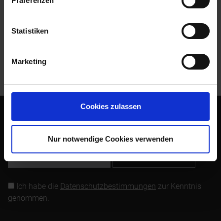
Präferenzen
Bewertungen
0
Bewertungen lesen, schreiben und diskutieren...
mehr
Statistiken
Kunden kauften auch
Marketing
Kunden haben sich ebenfalls angesehen
Cookies zulassen
Abonnieren Sie den kostenlosen Newsletter und verpassen
Sie keine Neuigkeit oder Aktion mehr von Siebenrock.
Nur notwendige Cookies verwenden
Newsletter abonnieren
Ich habe die
Datenschutzbestimmungen
zur Kenntnis
genommen.