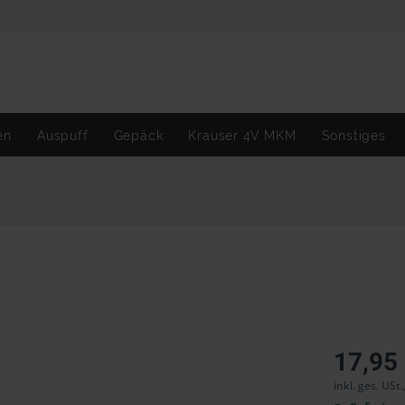
en
Auspuff
Gepäck
Krauser 4V MKM
Sonstiges
17,95
inkl. ges. USt.