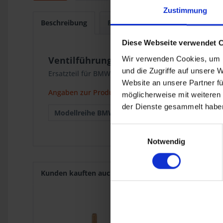
Zustimmung
Beschreibung
Bewertungen
0
Diese Webseite verwendet 
Ventilführung Auslass Krauser
Wir verwenden Cookies, um I
und die Zugriffe auf unsere 
Ersatzteil für BMW 2-Ventil Modelle mit Krauser 4-Ve
Website an unsere Partner fü
Angaben zur Produktsicherheit
möglicherweise mit weiteren
der Dienste gesammelt haben
Modellreihe BMW :
Krauser MKM
Einwilligungsauswahl
Notwendig
Kunden kauften auch
Kunden haben sich ebenf