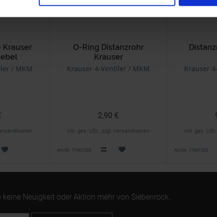
e Krauser
O-Ring Distanzrohr
Distanz
hebel
Krauser
iler / MKM
Krauser 4-Ventiler / MKM
Krauser 4
€
2,90 €
. Versandkosten
inkl. ges. USt., zzgl. Versandkosten
inkl. ges. USt
Art.Nr. 11661303
Art.Nr. 11661302
 keine Neuigkeit oder Aktion mehr von Siebenrock.