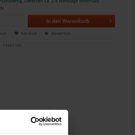
rsandfertig, Lieferzeit ca. 2-4 Werktage innerhalb
ds
In den
Warenkorb
hen
Merken
Bewerten
11661105