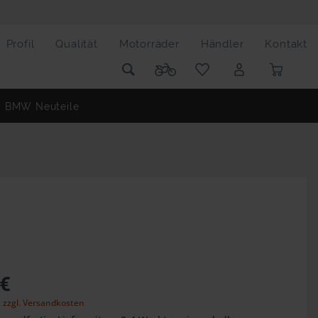
Profil
Qualität
Motorräder
Händler
Kontakt
BMW Neuteile
 €
,
zzgl. Versandkosten