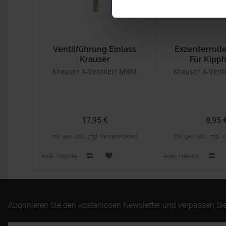
Ventilführung Einlass
Exzenterroll
Krauser
Für Kipp
Krauser 4-Ventiler/ MKM
Krauser 4-Vent
17,95 €
8,95 
inkl. ges. USt., zzgl. Versandkosten
inkl. ges. USt., zzgl
Art.Nr. 11661104
Art.Nr. 11661413
Abonnieren Sie den kostenlosen Newsletter und verpassen Sie