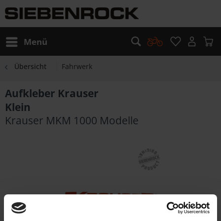
Menü
Übersicht
Fahrwerk
Aufkleber Krauser
Klein
Krauser MKM 1000 Modelle