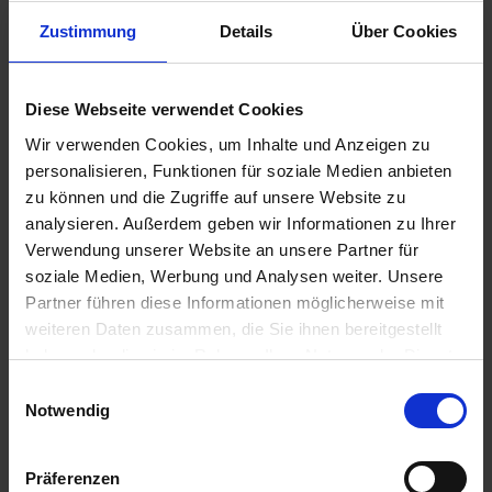
Zustimmung
Details
Über Cookies
9,80 €
Diese Webseite verwendet Cookies
inkl. ges. USt.,
zzgl. Versandkosten
Wir verwenden Cookies, um Inhalte und Anzeigen zu
Sofort versandfertig, Lieferzeit ca. 2-4 Werktage innerhalb
personalisieren, Funktionen für soziale Medien anbieten
Deutschlands
zu können und die Zugriffe auf unsere Website zu
analysieren. Außerdem geben wir Informationen zu Ihrer
In den
Warenkorb
Verwendung unserer Website an unsere Partner für
Merken
Bewerten
soziale Medien, Werbung und Analysen weiter. Unsere
Partner führen diese Informationen möglicherweise mit
Artikel Nr.:
17810060
weiteren Daten zusammen, die Sie ihnen bereitgestellt
haben oder die sie im Rahmen Ihrer Nutzung der Dienste
Beschreibung
gesammelt haben. Sie geben Einwilligung zu unseren
Einwilligungsauswahl
Cookies, wenn Sie unsere Webseite weiterhin nutzen.
Notwendig
15 x 2,3cm. Eine gute Nachricht für alle Besitzer und
Restauratoren einer MKM 1000: Die...
mehr
Präferenzen
Bewertungen
0