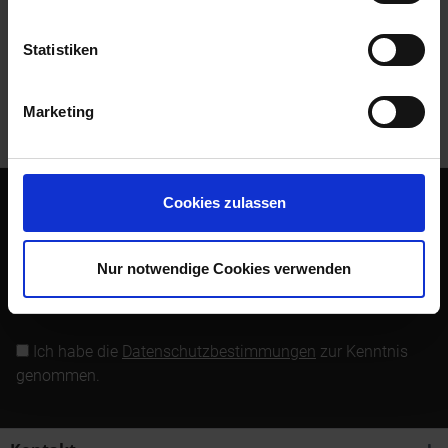
Bewertungen lesen, schreiben und diskutieren...
mehr
Statistiken
Kunden kauften auch
Marketing
Kunden haben sich ebenfalls angesehen
Cookies zulassen
Abonnieren Sie den kostenlosen Newsletter und verpassen
Sie keine Neuigkeit oder Aktion mehr von Siebenrock.
Nur notwendige Cookies verwenden
Newsletter abonnieren
Ich habe die
Datenschutzbestimmungen
zur Kenntnis
genommen.