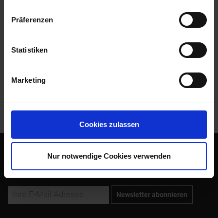
Präferenzen
Bewertungen
1
Bewertungen lesen, schreiben und diskutieren...
mehr
Statistiken
Zubehör
1
Marketing
Kunden kauften auch
Kunden haben sich ebenfalls angesehen
Cookies zulassen
Nur notwendige Cookies verwenden
Abonnieren Sie den kostenlosen Newsletter und verpassen
Sie keine Neuigkeit oder Aktion mehr von Siebenrock.
Newsletter abonnieren