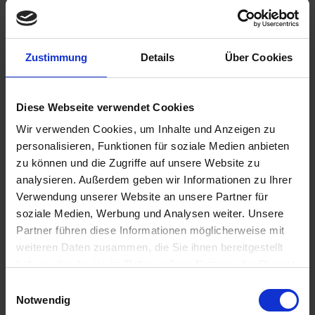
Zustimmung
Details
Über Cookies
167,50 €
Diese Webseite verwendet Cookies
inkl. ges. USt.,
zzgl. Versandkosten
Wir verwenden Cookies, um Inhalte und Anzeigen zu
Sofort versandfertig, Lieferzeit ca. 2-4 Werktage innerhalb
personalisieren, Funktionen für soziale Medien anbieten
Deutschlands
zu können und die Zugriffe auf unsere Website zu
analysieren. Außerdem geben wir Informationen zu Ihrer
In den
Warenkorb
Verwendung unserer Website an unsere Partner für
Merken
Bewerten
soziale Medien, Werbung und Analysen weiter. Unsere
Partner führen diese Informationen möglicherweise mit
Artikel Nr.:
11661906
weiteren Daten zusammen, die Sie ihnen bereitgestellt
haben oder die sie im Rahmen Ihrer Nutzung der Dienste
Beschreibung
gesammelt haben. Sie geben Einwilligung zu unseren
Einwilligungsauswahl
Cookies, wenn Sie unsere Webseite weiterhin nutzen.
Notwendig
Ventildeckel silber mit geschliffenem, hellen Schrftzug:
Krauser, 4 valve. Wir freuen uns, die...
mehr