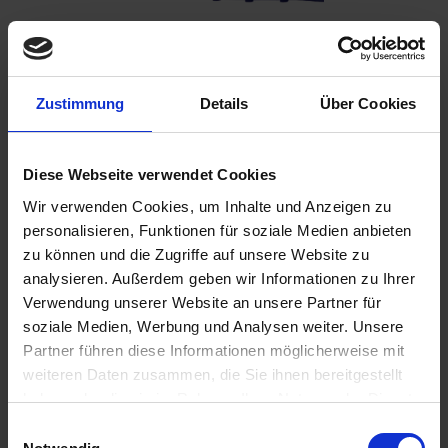
Benachrichtigen Sie mich, sobald der Artikel
Zustimmung
Details
Über Cookies
lieferbar ist.
Diese Webseite verwendet Cookies
Wir verwenden Cookies, um Inhalte und Anzeigen zu
Ich habe die
Datenschutzbestimmungen
zur Kenntnis
personalisieren, Funktionen für soziale Medien anbieten
genommen.
zu können und die Zugriffe auf unsere Website zu
98,00 €
analysieren. Außerdem geben wir Informationen zu Ihrer
Verwendung unserer Website an unsere Partner für
inkl. ges. USt.,
zzgl. Versandkosten
soziale Medien, Werbung und Analysen weiter. Unsere
Merken
Bewerten
Partner führen diese Informationen möglicherweise mit
weiteren Daten zusammen, die Sie ihnen bereitgestellt
Artikel Nr.:
5253022
haben oder die sie im Rahmen Ihrer Nutzung der Dienste
gesammelt haben. Sie geben Einwilligung zu unseren
Einwilligungsauswahl
Beschreibung
Cookies, wenn Sie unsere Webseite weiterhin nutzen.