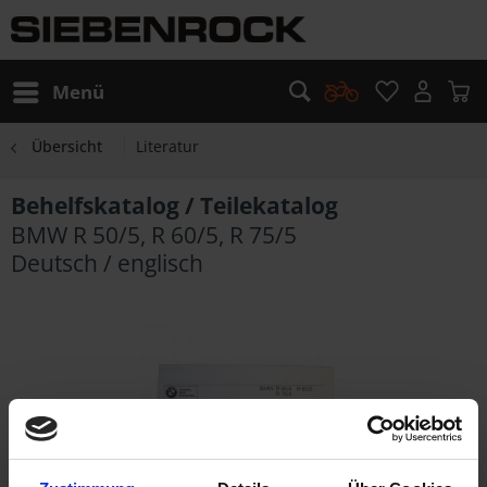
Menü
Übersicht
Literatur
Behelfskatalog / Teilekatalog
BMW R 50/5, R 60/5, R 75/5
Deutsch / englisch