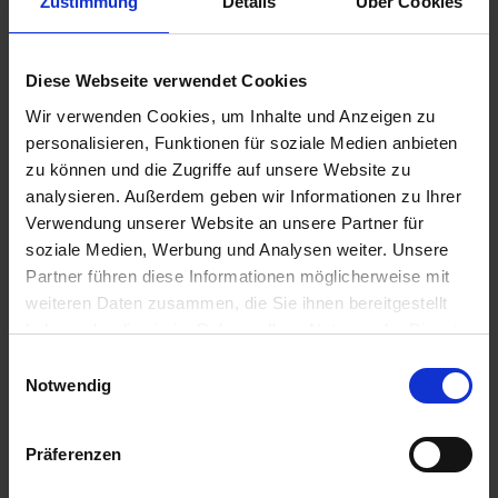
Zustimmung
Details
Über Cookies
Diese Webseite verwendet Cookies
54,75 €
Wir verwenden Cookies, um Inhalte und Anzeigen zu
inkl. ges. USt.,
zzgl. Versandkosten
personalisieren, Funktionen für soziale Medien anbieten
Sofort versandfertig, Lieferzeit ca. 2-4 Werktage innerhalb
zu können und die Zugriffe auf unsere Website zu
Deutschlands
analysieren. Außerdem geben wir Informationen zu Ihrer
Verwendung unserer Website an unsere Partner für
In den
Warenkorb
soziale Medien, Werbung und Analysen weiter. Unsere
Merken
Bewerten
Partner führen diese Informationen möglicherweise mit
weiteren Daten zusammen, die Sie ihnen bereitgestellt
Artikel Nr.:
7140758
haben oder die sie im Rahmen Ihrer Nutzung der Dienste
gesammelt haben. Sie geben Einwilligung zu unseren
Einwilligungsauswahl
Beschreibung
Cookies, wenn Sie unsere Webseite weiterhin nutzen.
Notwendig
Dieser Behelfskatalog enthält Explosionszeichnungen und
Teilelisten aller BMW /5 Modelle....
mehr
Präferenzen
Bewertungen
0