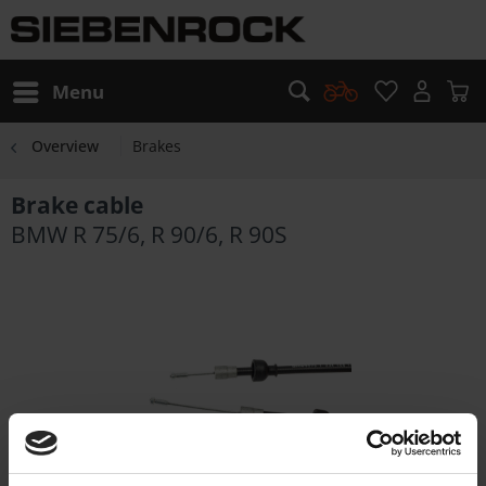
Menu
Overview
Brakes
Brake cable
BMW R 75/6, R 90/6, R 90S