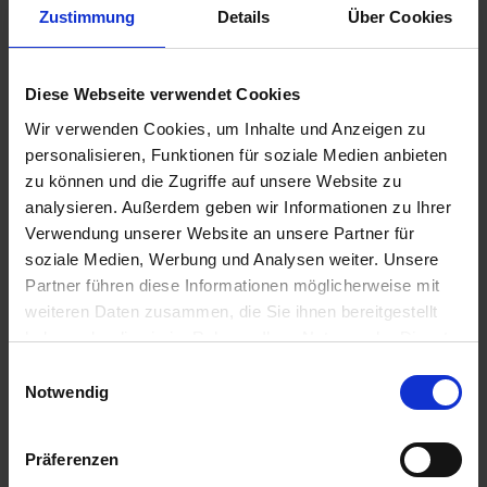
Zustimmung
Details
Über Cookies
€45.95
Prices incl. VAT,
Diese Webseite verwendet Cookies
plus shipping costs
Ready to ship today, Delivery time appr. 2-4 workdays within
Wir verwenden Cookies, um Inhalte und Anzeigen zu
Germany
personalisieren, Funktionen für soziale Medien anbieten
zu können und die Zugriffe auf unsere Website zu
Add to
shopping cart
analysieren. Außerdem geben wir Informationen zu Ihrer
Verwendung unserer Website an unsere Partner für
Remember
Comment
soziale Medien, Werbung und Analysen weiter. Unsere
Partner führen diese Informationen möglicherweise mit
part no.:
3273400
weiteren Daten zusammen, die Sie ihnen bereitgestellt
haben oder die sie im Rahmen Ihrer Nutzung der Dienste
Description
gesammelt haben. Sie geben Einwilligung zu unseren
Einwilligungsauswahl
For models with master brake cylinder under gas tank. Total
Cookies, wenn Sie unsere Webseite weiterhin nutzen.
Notwendig
length 653 mm (cover: 540 mm). This...
more
Evaluations
0
Präferenzen
Read, write and discuss reviews...
more