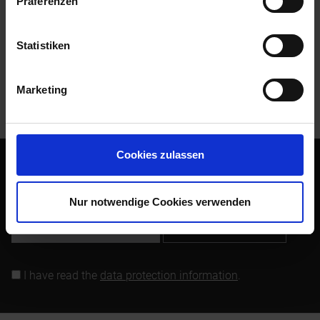
Präferenzen
Evaluations
0
Read, write and discuss reviews...
more
Statistiken
Customers also bought
Marketing
Customers also viewed
Cookies zulassen
Subscribe to the free newsletter and ensure that you will no
longer miss any offers or news of Siebenrock.
Nur notwendige Cookies verwenden
Subscribe to newsletter
I have read the
data protection information
.