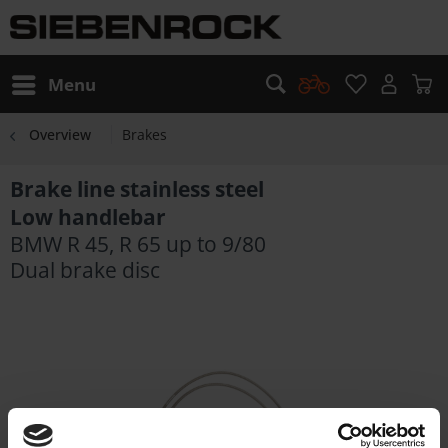
Menu
Overview
Brakes
Brake line stainless steel
Low handlebar
BMW R 45, R 65 up to 9/80
Dual brake disc