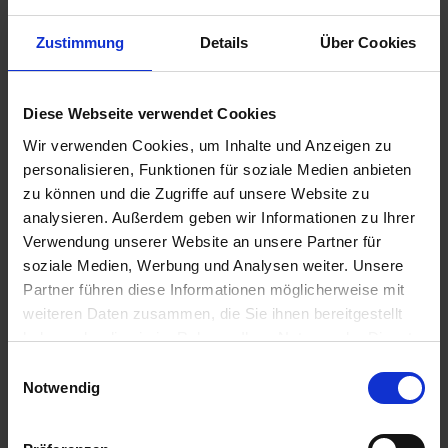
Zustimmung
Details
Über Cookies
€99.85
Diese Webseite verwendet Cookies
Prices incl. VAT,
plus shipping costs
Wir verwenden Cookies, um Inhalte und Anzeigen zu
Ready to ship today, Delivery time appr. 2-4 workdays within
personalisieren, Funktionen für soziale Medien anbieten
Germany
zu können und die Zugriffe auf unsere Website zu
analysieren. Außerdem geben wir Informationen zu Ihrer
Add to
shopping cart
Verwendung unserer Website an unsere Partner für
soziale Medien, Werbung und Analysen weiter. Unsere
Remember
Comment
Partner führen diese Informationen möglicherweise mit
weiteren Daten zusammen, die Sie ihnen bereitgestellt
part no.:
3432826
haben oder die sie im Rahmen Ihrer Nutzung der Dienste
gesammelt haben. Sie geben Einwilligung zu unseren
Einwilligungsauswahl
Description
Cookies, wenn Sie unsere Webseite weiterhin nutzen.
Notwendig
The facts: Steel braided brake hoses with ABE (General
Operating Permit)/ Spare parts certificate...
more