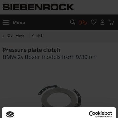
Menu
Overview
Clutch
Pressure plate clutch
BMW 2v Boxer models from 9/80 on