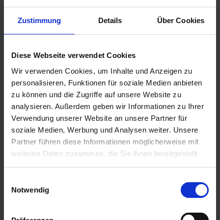
Zustimmung
Details
Über Cookies
€59.90
Prices incl. VAT,
plus shipping costs
Ready to ship today, Delivery time appr. 2-4 workdays within
Diese Webseite verwendet Cookies
Germany
Wir verwenden Cookies, um Inhalte und Anzeigen zu
personalisieren, Funktionen für soziale Medien anbieten
Add to
shopping cart
zu können und die Zugriffe auf unsere Website zu
analysieren. Außerdem geben wir Informationen zu Ihrer
Remember
Comment
Verwendung unserer Website an unsere Partner für
part no.:
2121200
soziale Medien, Werbung und Analysen weiter. Unsere
Partner führen diese Informationen möglicherweise mit
weiteren Daten zusammen, die Sie ihnen bereitgestellt
Description
haben oder die sie im Rahmen Ihrer Nutzung der Dienste
OEM quality. Whenever you replace your clutch disk, it is
gesammelt haben. Sie geben Einwilligung zu unseren
imperative that you also replace this...
more
Einwilligungsauswahl
Cookies, wenn Sie unsere Webseite weiterhin nutzen.
Notwendig
Evaluations
0
Read, write and discuss reviews...
more