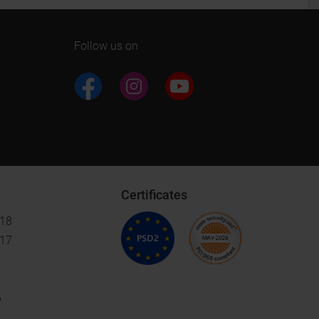
Follow us on
Certificates
018
017
6