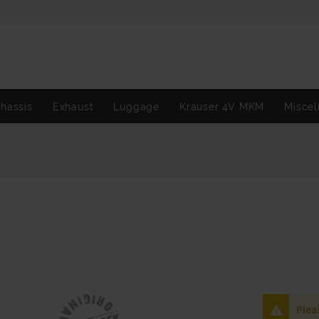
hassis
Exhaust
Luggage
Krauser 4V MKM
Miscel
Plea