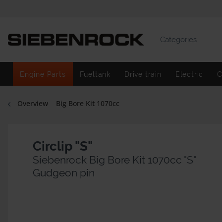
Categories
Engine Parts
Fueltank
Drive train
Electric
C
Overview
Big Bore Kit 1070cc
Circlip "S"
Siebenrock Big Bore Kit 1070cc "S"
Gudgeon pin