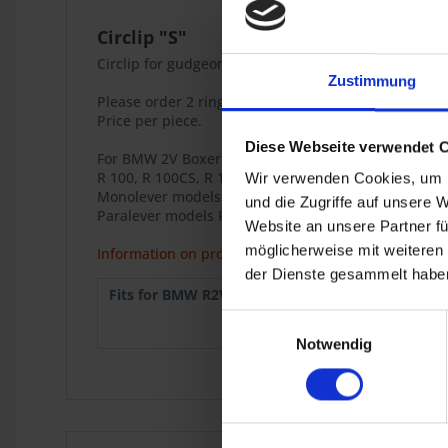
Circlip "S"
Circlip for gudgeon pin Big Bore Kit "S"
Zustimmung
Please order 2 rings for one piston / gudgeon pin.
Price per piece.
Diese Webseite verwendet 
For BMW 2V Boxer models with a Siebenrock Big Bore
R 100, R 100CS, R 100RS, R 100RT
Wir verwenden Cookies, um I
Monolever models R 100RS, R 100RT
und die Zugriffe auf unsere 
Paralever models R 100GS, R 100R.
Website an unsere Partner fü
möglicherweise mit weiteren
Information on product safety
der Dienste gesammelt haben
Fits for BMW R2V:
R 100
9.1980
Einwilligungsauswahl
R 100GS
1987
Notwendig