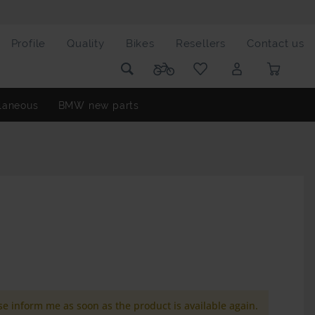
Profile
Quality
Bikes
Resellers
Contact us
laneous
BMW new parts
se inform me as soon as the product is available again.