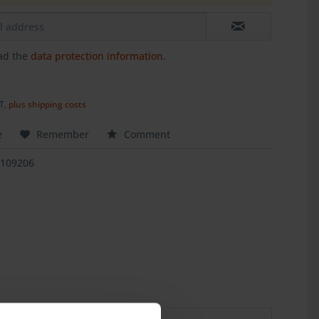
ead the
data protection information
.
AT,
plus shipping costs
e
Remember
Comment
1109206