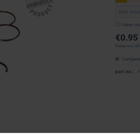
I have r
€0.95
Prices incl. V
Compar
part no.: