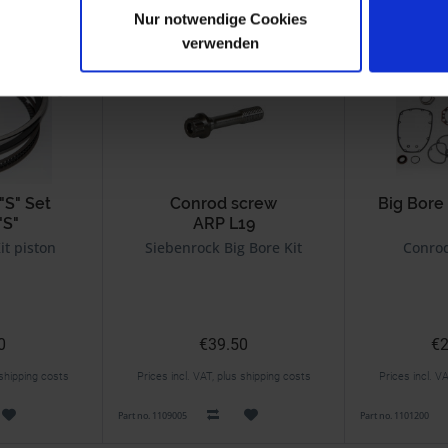
Nur notwendige Cookies
verwenden
NEW
"S" Set
Conrod screw
Big Bore 
"S"
ARP L19
it piston
Siebenrock Big Bore Kit
Conro
0
€39.50
€2
 shipping costs
Prices incl. VAT, plus shipping costs
Prices incl. V
Part no. 1109005
Part no. 1101200