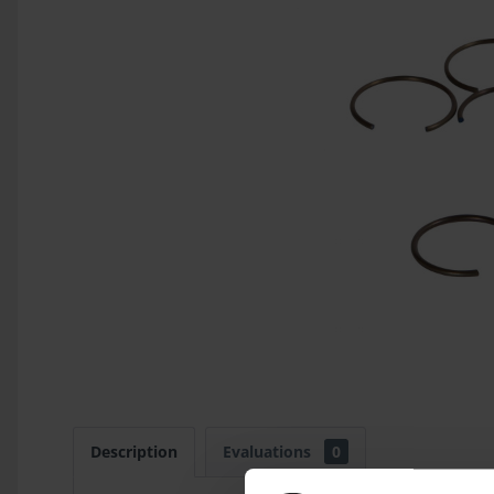
Description
Evaluations
0