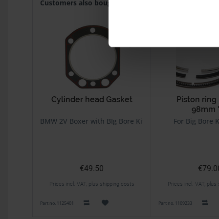
Customers also bought
Customers also viewed
NEW
Cylinder head Gasket
Piston ring 
98mm 
BMW 2V Boxer with BIg Bore Kit 1070
For Big Bore K
€49.50
€79.0
Prices incl. VAT, plus shipping costs
Prices incl. VAT, plus
Part no. 1125401
Part no. 1109233