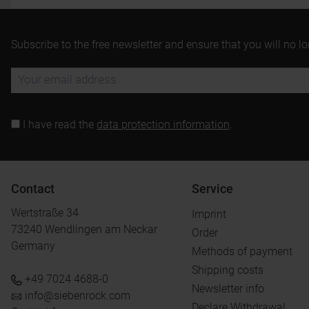
Subscribe to the free newsletter and ensure that you will no l
I have read the
data protection information
.
Contact
Service
Wertstraße 34
Imprint
73240 Wendlingen am Neckar
Order
Germany
Methods of payment
Shipping costs
+49 7024 4688-0
Newsletter info
info@siebenrock.com
Declare Withdrawal