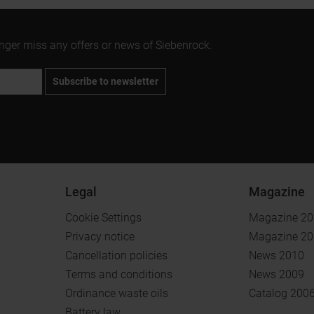
onger miss any offers or news of Siebenrock.
Subscribe to newsletter
Legal
Magazine
Cookie Settings
Magazine 2
Privacy notice
Magazine 2
Cancellation policies
News 2010
Terms and conditions
News 2009
Ordinance waste oils
Catalog 200
Battery law