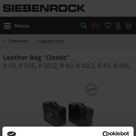
Menu
Overview
Luggage bags
Leather Bag "Classic"
R 50, R 50S, R 50/2, R 60, R 60/2, R 69, R 69S