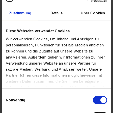
Zustimmung
Details
Über Cookies
€319.00
Prices incl. VAT,
plus shipping costs
Diese Webseite verwendet Cookies
Ready to ship today, Delivery time appr. 2-4 workdays within
Germany
Wir verwenden Cookies, um Inhalte und Anzeigen zu
personalisieren, Funktionen für soziale Medien anbieten
Add to
shopping cart
zu können und die Zugriffe auf unsere Website zu
analysieren. Außerdem geben wir Informationen zu Ihrer
Remember
Comment
Verwendung unserer Website an unsere Partner für
soziale Medien, Werbung und Analysen weiter. Unsere
part no.:
4654203
Partner führen diese Informationen möglicherweise mit
weiteren Daten zusammen, die Sie ihnen bereitgestellt
Description
haben oder die sie im Rahmen Ihrer Nutzung der Dienste
Saddlebag for BMW Airhead Boxers The Siebenrock Leather
gesammelt haben. Sie geben Einwilligung zu unseren
Einwilligungsauswahl
Bag Classic is the ideal motorcycle...
more
Cookies, wenn Sie unsere Webseite weiterhin nutzen.
Notwendig
Evaluations
0