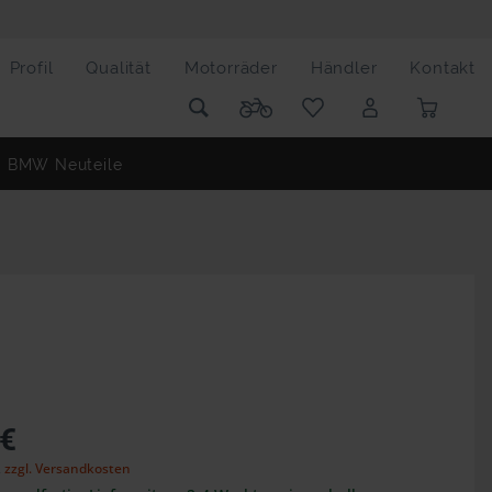
Profil
Qualität
Motorräder
Händler
Kontakt
BMW Neuteile
 €
,
zzgl. Versandkosten