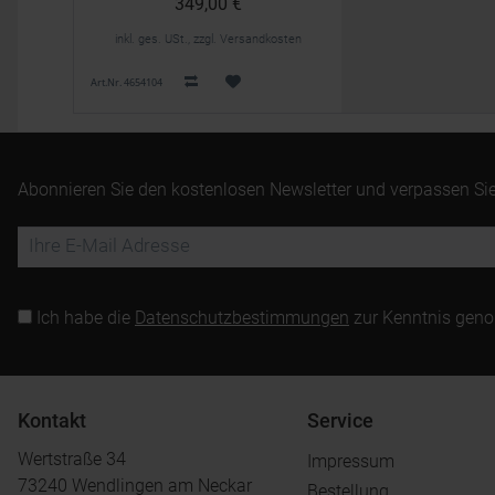
349,00 €
inkl. ges. USt., zzgl. Versandkosten
Art.Nr. 4654104
Abonnieren Sie den kostenlosen Newsletter und verpassen Sie
Ich habe die
Datenschutzbestimmungen
zur Kenntnis gen
Kontakt
Service
Wertstraße 34
Impressum
73240 Wendlingen am Neckar
Bestellung