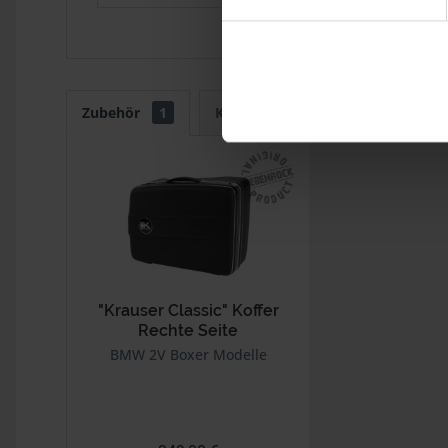
Zubehör
1
Kunden kauften auch
Kunde
"Krauser Classic" Koffer
Rechte Seite
BMW 2V Boxer Modelle