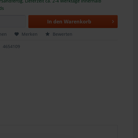
rsandfertig, Lieferzeit ca. 2-4 Werktage innerhalb
ds
In den
Warenkorb
hen
Merken
Bewerten
4654109