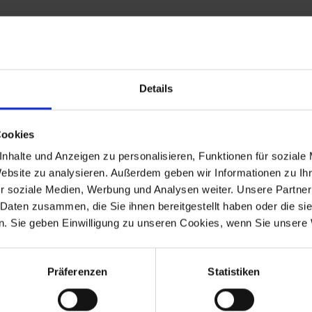
Details
Cookies
nhalte und Anzeigen zu personalisieren, Funktionen für soziale
Website zu analysieren. Außerdem geben wir Informationen zu I
-1973
R 60/5
1969-1973
-1973
R 60/6
1973-1976
r soziale Medien, Werbung und Analysen weiter. Unsere Partner
-1976
R 90/6
1973-1976
 Daten zusammen, die Sie ihnen bereitgestellt haben oder die s
-1976
R 60/7
1976-1980
. Sie geben Einwilligung zu unseren Cookies, wenn Sie unsere 
-1977
R 80
1977-9.1980
-1984
R 100
1976-9.1980
-1984
R 45
1978-9.1980
-1985
R 65
1978-9.1980
Präferenzen
Statistiken
-1985
R 65 Mono
1985-1993
-1995
R 100
1986-
Mono
1995