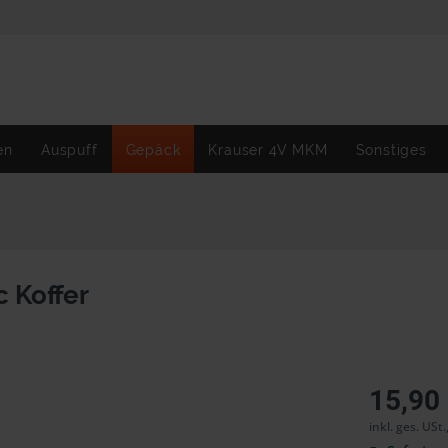
en
Auspuff
Gepäck
Krauser 4V MKM
Sonstiges
c Koffer
15,90
inkl. ges. USt.