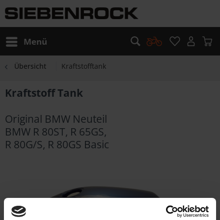
Menü
Übersicht
Kraftstofftank
Kraftstoff Tank
Original BMW Neuteil
BMW R 80ST, R 65GS,
R 80G/S, R 80GS Basic