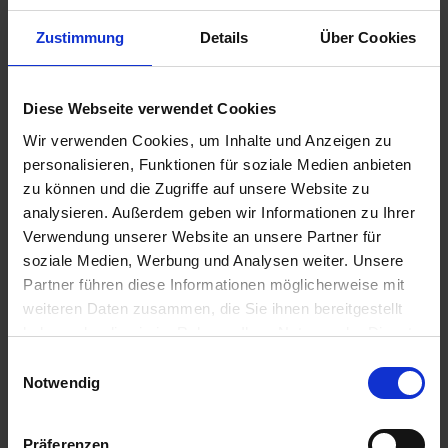
Zustimmung
Details
Über Cookies
Diese Webseite verwendet Cookies
Wir verwenden Cookies, um Inhalte und Anzeigen zu
990,00 €
personalisieren, Funktionen für soziale Medien anbieten
inkl. ges. USt.,
zzgl. Versandkosten
zu können und die Zugriffe auf unsere Website zu
Sofort versandfertig, Lieferzeit ca. 2-4 Werktage innerhalb
analysieren. Außerdem geben wir Informationen zu Ihrer
Deutschlands
Verwendung unserer Website an unsere Partner für
soziale Medien, Werbung und Analysen weiter. Unsere
In den
Warenkorb
Partner führen diese Informationen möglicherweise mit
weiteren Daten zusammen, die Sie ihnen bereitgestellt
Merken
Bewerten
haben oder die sie im Rahmen Ihrer Nutzung der Dienste
gesammelt haben. Sie geben Einwilligung zu unseren
Artikel Nr.:
16112301653
Einwilligungsauswahl
Cookies, wenn Sie unsere Webseite weiterhin nutzen.
Notwendig
Beschreibung
Neuer Altbestand. Original BMW Neuteil. Dieser Artikel ist
Präferenzen