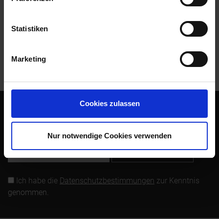
bei BMW nicht mehr lieferbar....
mehr
Statistiken
Bewertungen
0
Bewertungen lesen, schreiben und diskutieren...
mehr
Marketing
Kunden haben sich ebenfalls angesehen
Cookies zulassen
Abonnieren Sie den kostenlosen Newsletter und verpassen
Sie keine Neuigkeit oder Aktion mehr von Siebenrock.
Nur notwendige Cookies verwenden
Newsletter abonnieren
Ich habe die
Datenschutzbestimmungen
zur Kenntnis
genommen.