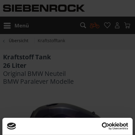
Menü
Übersicht
Kraftstofftank
Kraftstoff Tank
26 Liter
Original BMW Neuteil
BMW Paralever Modelle