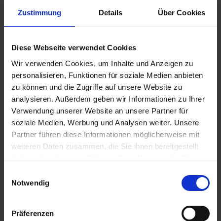
Zustimmung
Details
Über Cookies
Diese Webseite verwendet Cookies
890,00 €
Wir verwenden Cookies, um Inhalte und Anzeigen zu
personalisieren, Funktionen für soziale Medien anbieten
inkl. ges. USt.,
zzgl. Versandkosten
zu können und die Zugriffe auf unsere Website zu
Sofort versandfertig, Lieferzeit ca. 2-4 Werktage innerhalb
analysieren. Außerdem geben wir Informationen zu Ihrer
Deutschlands
Verwendung unserer Website an unsere Partner für
soziale Medien, Werbung und Analysen weiter. Unsere
In den
Warenkorb
Partner führen diese Informationen möglicherweise mit
Merken
Bewerten
weiteren Daten zusammen, die Sie ihnen bereitgestellt
haben oder die sie im Rahmen Ihrer Nutzung der Dienste
Artikel Nr.:
16112323153
gesammelt haben. Sie geben Einwilligung zu unseren
Einwilligungsauswahl
Cookies, wenn Sie unsere Webseite weiterhin nutzen.
Notwendig
Beschreibung
Neuer Altbestand. Original BMW Neuteil. Dieser Artikel ist
Präferenzen
bei BMW nicht mehr lieferbar 26...
mehr