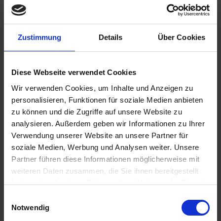
Zustimmung
Details
Über Cookies
Benachrichtigen Sie mich, sobald der Artikel
Diese Webseite verwendet Cookies
lieferbar ist.
Wir verwenden Cookies, um Inhalte und Anzeigen zu
personalisieren, Funktionen für soziale Medien anbieten
zu können und die Zugriffe auf unsere Website zu
analysieren. Außerdem geben wir Informationen zu Ihrer
Ich habe die
Datenschutzbestimmungen
zur Kenntnis
Verwendung unserer Website an unsere Partner für
genommen.
soziale Medien, Werbung und Analysen weiter. Unsere
118,00 €
Partner führen diese Informationen möglicherweise mit
weiteren Daten zusammen, die Sie ihnen bereitgestellt
inkl. ges. USt.,
zzgl. Versandkosten
haben oder die sie im Rahmen Ihrer Nutzung der Dienste
Merken
Bewerten
gesammelt haben. Sie geben Einwilligung zu unseren
Einwilligungsauswahl
Cookies, wenn Sie unsere Webseite weiterhin nutzen.
Notwendig
Artikel Nr.:
11661410