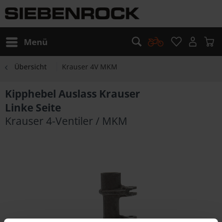
Menü
Übersicht
Krauser 4V MKM
Kipphebel Auslass Krauser
Linke Seite
Krauser 4-Ventiler / MKM