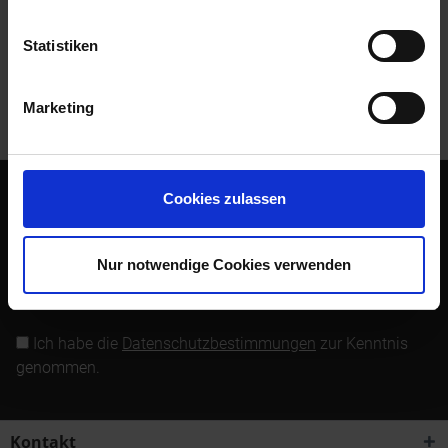
Bewertungen lesen, schreiben und diskutieren...
mehr
Statistiken
Kunden kauften auch
Marketing
Kunden haben sich ebenfalls angesehen
Cookies zulassen
Abonnieren Sie den kostenlosen Newsletter und verpassen
Sie keine Neuigkeit oder Aktion mehr von Siebenrock.
Nur notwendige Cookies verwenden
Newsletter abonnieren
Ich habe die
Datenschutzbestimmungen
zur Kenntnis
genommen.
Kontakt