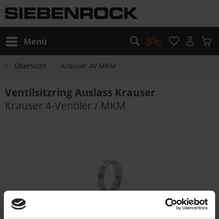
Menü
Übersicht
Krauser 4V MKM
Ventilsitzring Auslass Krauser
Krauser 4-Ventiler / MKM