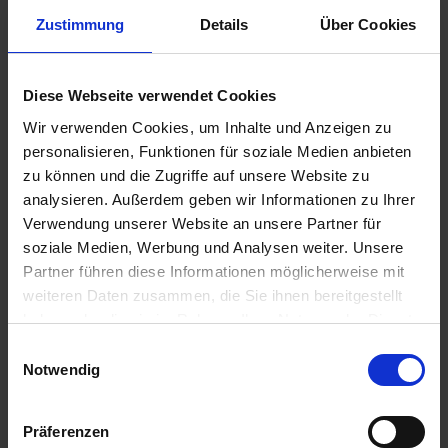
Zustimmung
Details
Über Cookies
17,95 €
Diese Webseite verwendet Cookies
inkl. ges. USt.,
zzgl. Versandkosten
Wir verwenden Cookies, um Inhalte und Anzeigen zu
Sofort versandfertig, Lieferzeit ca. 2-4 Werktage innerhalb
personalisieren, Funktionen für soziale Medien anbieten
Deutschlands
zu können und die Zugriffe auf unsere Website zu
In den
Warenkorb
analysieren. Außerdem geben wir Informationen zu Ihrer
Verwendung unserer Website an unsere Partner für
Merken
Bewerten
soziale Medien, Werbung und Analysen weiter. Unsere
Partner führen diese Informationen möglicherweise mit
Artikel Nr.:
11661103
weiteren Daten zusammen, die Sie ihnen bereitgestellt
haben oder die sie im Rahmen Ihrer Nutzung der Dienste
Beschreibung
gesammelt haben. Sie geben Einwilligung zu unseren
Einwilligungsauswahl
Ersatzteil für BMW 2-Ventil Modelle mit Krauser 4-Ventil
Cookies, wenn Sie unsere Webseite weiterhin nutzen.
Notwendig
Technik. Angaben zur Produktsicherheit
mehr
Präferenzen
Bewertungen
0