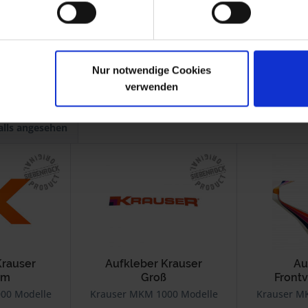
Nur notwendige Cookies
verwenden
alls angesehen
Krauser
Aufkleber Krauser
Au
cm
Groß
Front
00 Modelle
Krauser MKM 1000 Modelle
Krauser M