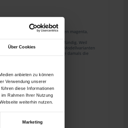
Streifendekor in den Krauser-Farben magenta,
rd jetzt im Siebenrock-Sortiment fündig. Weil
Über Cookies
n und perfekt auf die einzelnen Modellvarianten
tickten Patches neu aufgelegt, die damals die
ng auf.
 Medien anbieten zu können
ins Detail.
hrer Verwendung unserer
 führen diese Informationen
ie im Rahmen Ihrer Nutzung
Webseite weiterhin nutzen.
Marketing