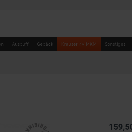
en
Auspuff
Gepäck
Krauser 4V MKM
Sonstiges
159,5