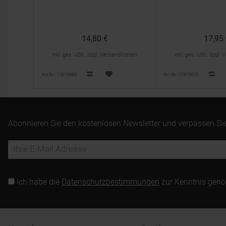
14,80 €
17,95
inkl. ges. USt., zzgl. Versandkosten
inkl. ges. USt., zzgl
Art.Nr. 17810080
Art.Nr. 17810070
Abonnieren Sie den kostenlosen Newsletter und verpassen Sie
Ich habe die
Datenschutzbestimmungen
zur Kenntnis gen