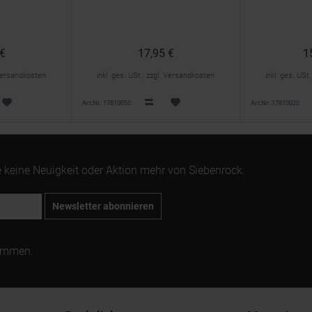
 €
17,95 €
1
. Versandkosten
inkl. ges. USt., zzgl. Versandkosten
inkl. ges. USt
Art.Nr. 17810050
Art.Nr. 17810020
 keine Neuigkeit oder Aktion mehr von Siebenrock.
Newsletter abonnieren
ommen.