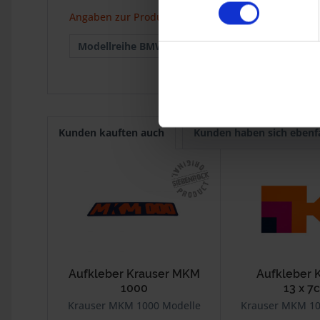
Angaben zur Produktsicherheit
Modellreihe BMW :
Krauser MKM
Kunden kauften auch
Kunden haben sich ebenf
Aufkleber Krauser MKM
Aufkleber 
1000
13 x 7
Krauser MKM 1000 Modelle
Krauser MKM 10