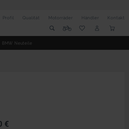
Profil
Qualität
Motorräder
Händler
Kontakt
BMW Neuteile
0 €