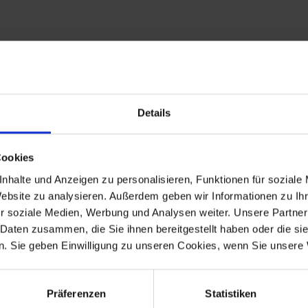
toren einer MKM 1000:
zialist Siebenrock hat sich die Mühe gemacht, sowohl das große 
ber wieder aufzulegen.
 Laufe der Zeit verblichenen Klebesatz wieder „aufzufrischen“, wi
Details
 besitzt, sind die neuen Klebesätze 1:1 vom Original übernomme
auser Fans glücklich zu machen, hat Siebenrock außerdem die ges
ßen und der originalen Stickqualität. So kommt echtes MKM-Feeli
Cookies
nhalte und Anzeigen zu personalisieren, Funktionen für soziale
l und garantiert Ihnen höchste Qualität, konsequent optimiert bis 
Website zu analysieren. Außerdem geben wir Informationen zu I
r soziale Medien, Werbung und Analysen weiter. Unsere Partner
 Daten zusammen, die Sie ihnen bereitgestellt haben oder die s
. Sie geben Einwilligung zu unseren Cookies, wenn Sie unsere 
cheinen mit unserer Neuauflage der Dekoraufkleber.
inke und rechte Seite.
Präferenzen
Statistiken