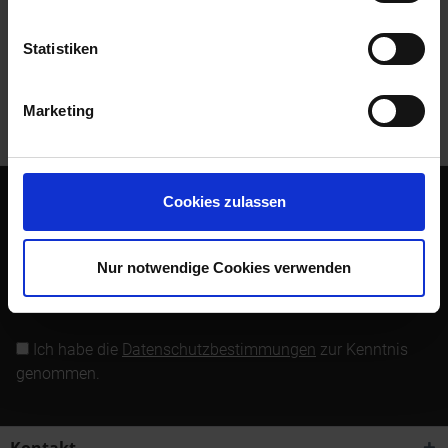
Bewertungen lesen, schreiben und diskutieren...
mehr
Statistiken
Kunden kauften auch
Marketing
Kunden haben sich ebenfalls angesehen
Cookies zulassen
Abonnieren Sie den kostenlosen Newsletter und verpassen
Sie keine Neuigkeit oder Aktion mehr von Siebenrock.
Nur notwendige Cookies verwenden
Newsletter abonnieren
Ich habe die
Datenschutzbestimmungen
zur Kenntnis
genommen.