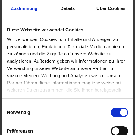
Zustimmung
Details
Über Cookies
24,50 €
Diese Webseite verwendet Cookies
inkl. ges. USt.,
zzgl. Versandkosten
Wir verwenden Cookies, um Inhalte und Anzeigen zu
Sofort versandfertig, Lieferzeit ca. 2-4 Werktage innerhalb
personalisieren, Funktionen für soziale Medien anbieten
Deutschlands
zu können und die Zugriffe auf unsere Website zu
In den
Warenkorb
analysieren. Außerdem geben wir Informationen zu Ihrer
Verwendung unserer Website an unsere Partner für
Merken
Bewerten
soziale Medien, Werbung und Analysen weiter. Unsere
Partner führen diese Informationen möglicherweise mit
Artikel Nr.:
7140013
weiteren Daten zusammen, die Sie ihnen bereitgestellt
haben oder die sie im Rahmen Ihrer Nutzung der Dienste
Beschreibung
gesammelt haben. Sie geben Einwilligung zu unseren
Einwilligungsauswahl
Cookies, wenn Sie unsere Webseite weiterhin nutzen.
Nachdruck. Preis pro Stück. Für die klassischen BMW
Notwendig
Zweiventil Boxer Modelle R 100T, R 100CS, R...
mehr
Präferenzen
Bewertungen
0