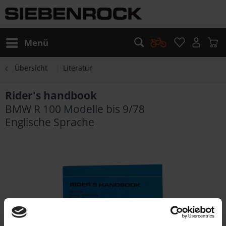
Menü
Übersicht
Literatur
Rider's handbook
BMW R 100 Modelle bis 9/78
Englische Sprache