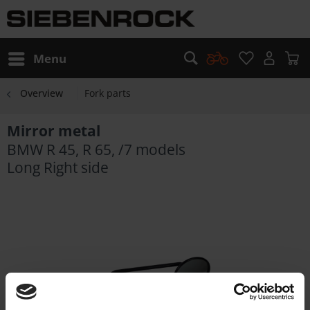
Menu
Overview
Fork parts
Mirror metal
BMW R 45, R 65, /7 models
Long Right side