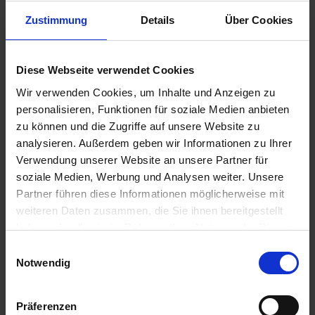
Zustimmung
Details
Über Cookies
€42.50
Diese Webseite verwendet Cookies
Prices incl. VAT,
plus shipping costs
Wir verwenden Cookies, um Inhalte und Anzeigen zu
Ready to ship today, Delivery time appr. 2-4 workdays within
personalisieren, Funktionen für soziale Medien anbieten
Germany
zu können und die Zugriffe auf unsere Website zu
Add to
shopping cart
analysieren. Außerdem geben wir Informationen zu Ihrer
Verwendung unserer Website an unsere Partner für
Remember
Comment
soziale Medien, Werbung und Analysen weiter. Unsere
Partner führen diese Informationen möglicherweise mit
part no.:
5116559
weiteren Daten zusammen, die Sie ihnen bereitgestellt
haben oder die sie im Rahmen Ihrer Nutzung der Dienste
Description
gesammelt haben. Sie geben Einwilligung zu unseren
Einwilligungsauswahl
Cookies, wenn Sie unsere Webseite weiterhin nutzen.
Black. Long. Right side. Long thread, 35mm. Genuine part
Notwendig
quality. Price per piece. Spare part...
more
Präferenzen
Evaluations
0