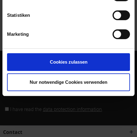
Read, write and discuss reviews...
more
Statistiken
Customers also bought
Marketing
Customers also viewed
Cookies zulassen
Subscribe to the free newsletter and ensure that you will no
longer miss any offers or news of Siebenrock.
Nur notwendige Cookies verwenden
Subscribe to newsletter
I have read the
data protection information
.
Contact