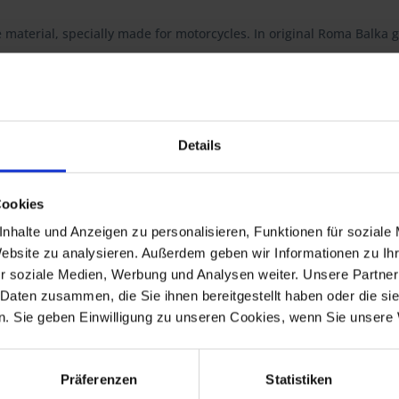
material, specially made for motorcycles. In original Roma Balka g
t guarantees you the highest quality, consistently optimized down to
Details
Cookies
nhalte und Anzeigen zu personalisieren, Funktionen für soziale
Website zu analysieren. Außerdem geben wir Informationen zu I
r soziale Medien, Werbung und Analysen weiter. Unsere Partner
 Daten zusammen, die Sie ihnen bereitgestellt haben oder die s
. Sie geben Einwilligung zu unseren Cookies, wenn Sie unsere 
Präferenzen
Statistiken