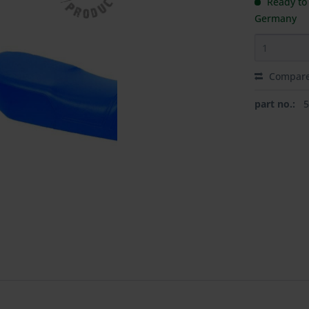
Ready to 
Germany
Compar
part no.: