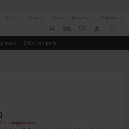
Profile
Quality
Bikes
Resellers
Contact us
laneous
BMW new parts
0
AT,
plus shipping costs