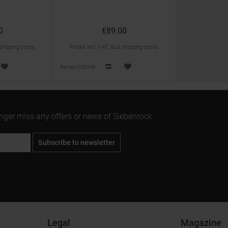
0
€89.00
 shipping costs
Prices incl. VAT, plus shipping costs
Part no. 5255134
onger miss any offers or news of Siebenrock.
Subscribe to newsletter
Legal
Magazine