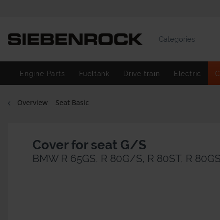
Categories
Engine Parts
Fueltank
Drive train
Electric
C
Overview
Seat Basic
Cover for seat G/S
BMW R 65GS, R 80G/S, R 80ST, R 80GS