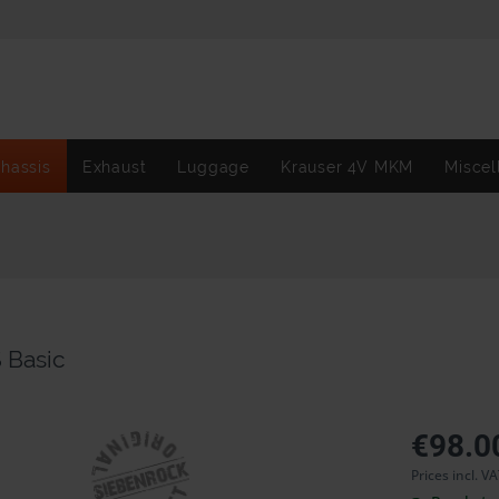
hassis
Exhaust
Luggage
Krauser 4V MKM
Miscel
 Basic
€98.0
Prices incl. V