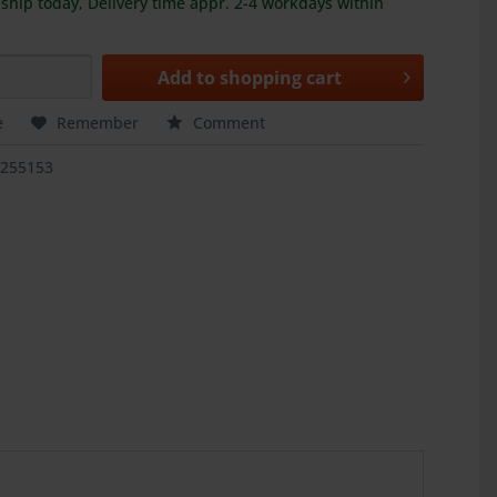
ship today, Delivery time appr. 2-4 workdays within
Add to
shopping cart
e
Remember
Comment
5255153