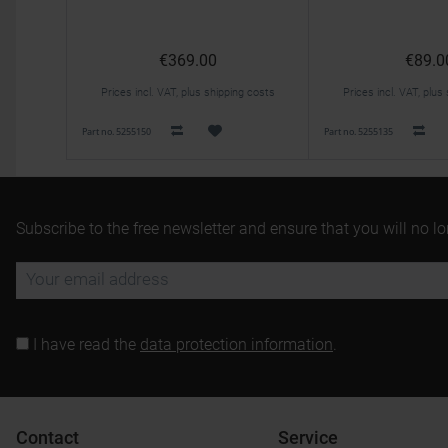
€369.00
€89.0
Prices incl. VAT, plus shipping costs
Prices incl. VAT, plus
Part no. 5255150
Part no. 5255135
Subscribe to the free newsletter and ensure that you will no l
I have read the
data protection information
.
Contact
Service