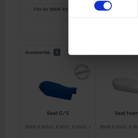
Fits for BMW R2V:
R 65GS
1987
R 80ST
1982
Accessories
3
Customers also bought
C
Seat G/S
Seat foa
BMW R 80G/S, R 80ST, R 65GS, R 80GS Basic
BMW R 65GS, R 80G