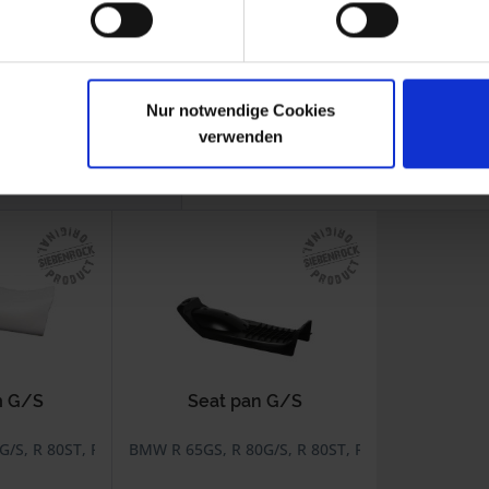
-1992
R 80G/S
1980-1987
-1984
R 80GS Basic
1996
Nur notwendige Cookies
verwenden
ustomers also viewed
m G/S
Seat pan G/S
/S, R 80ST, R 80GS Basic
BMW R 65GS, R 80G/S, R 80ST, R 80GS Basic