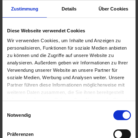
Zustimmung
Details
Über Cookies
€10.90
Diese Webseite verwendet Cookies
Prices incl. VAT,
plus shipping costs
Wir verwenden Cookies, um Inhalte und Anzeigen zu
Ready to ship today, Delivery time appr. 2-4 workdays within
personalisieren, Funktionen für soziale Medien anbieten
Germany
zu können und die Zugriffe auf unsere Website zu
Add to
shopping cart
analysieren. Außerdem geben wir Informationen zu Ihrer
Verwendung unserer Website an unsere Partner für
Remember
Comment
soziale Medien, Werbung und Analysen weiter. Unsere
Partner führen diese Informationen möglicherweise mit
part no.:
3631859
weiteren Daten zusammen, die Sie ihnen bereitgestellt
haben oder die sie im Rahmen Ihrer Nutzung der Dienste
Description
gesammelt haben. Sie geben Einwilligung zu unseren
Einwilligungsauswahl
Cookies, wenn Sie unsere Webseite weiterhin nutzen.
These are high quality NTN sealed wheel bearings. They
Notwendig
replace the bearing for the front wheel...
more
Präferenzen
Evaluations
0