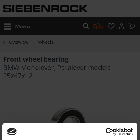
Menu
Overview
Wheels
Front wheel bearing
BMW Monolever, Paralever models
25x47x12