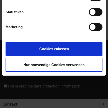
Read, write and discuss reviews...
more
Statistiken
Customers also bought
Marketing
Customers also viewed
Cookies zulassen
Subscribe to the free newsletter and ensure that you will no
longer miss any offers or news of Siebenrock.
Nur notwendige Cookies verwenden
Subscribe to newsletter
I have read the
data protection information
.
Contact