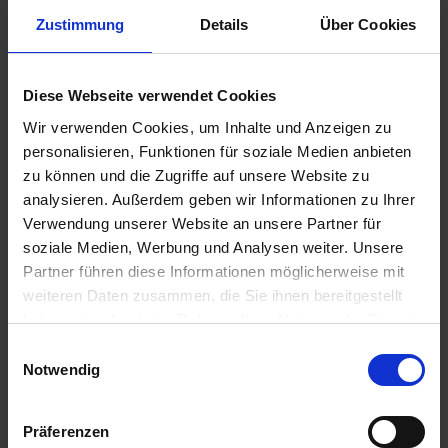
Zustimmung
Details
Über Cookies
15,85 €
Diese Webseite verwendet Cookies
inkl. ges. USt.,
zzgl. Versandkosten
Wir verwenden Cookies, um Inhalte und Anzeigen zu
Sofort versandfertig, Lieferzeit ca. 2-4 Werktage innerhalb
personalisieren, Funktionen für soziale Medien anbieten
Deutschlands
zu können und die Zugriffe auf unsere Website zu
In den
Warenkorb
analysieren. Außerdem geben wir Informationen zu Ihrer
Verwendung unserer Website an unsere Partner für
Merken
Bewerten
soziale Medien, Werbung und Analysen weiter. Unsere
Partner führen diese Informationen möglicherweise mit
Artikel Nr.:
4654323
weiteren Daten zusammen, die Sie ihnen bereitgestellt
haben oder die sie im Rahmen Ihrer Nutzung der Dienste
Beschreibung
gesammelt haben. Sie geben Einwilligung zu unseren
Einwilligungsauswahl
Ersatzschlüssel für Krauser Koffer. Gleichschließend für
Cookies, wenn Sie unsere Webseite weiterhin nutzen.
Notwendig
Deckel und Halter. Schlüsselnummer...
mehr
Präferenzen
Bewertungen
0