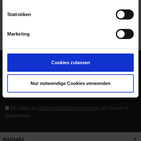
Bewertungen lesen, schreiben und diskutieren...
mehr
Statistiken
Kunden kauften auch
Marketing
Kunden haben sich ebenfalls angesehen
Cookies zulassen
Abonnieren Sie den kostenlosen Newsletter und verpassen
Sie keine Neuigkeit oder Aktion mehr von Siebenrock.
Nur notwendige Cookies verwenden
Newsletter abonnieren
Ich habe die
Datenschutzbestimmungen
zur Kenntnis
genommen.
Kontakt