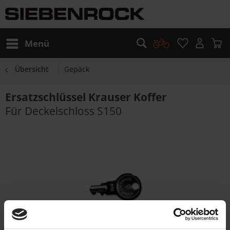
Menü
Übersicht
Gepäck
Ersatzschlüssel Krauser Koffer
Für Deckelschloss S150