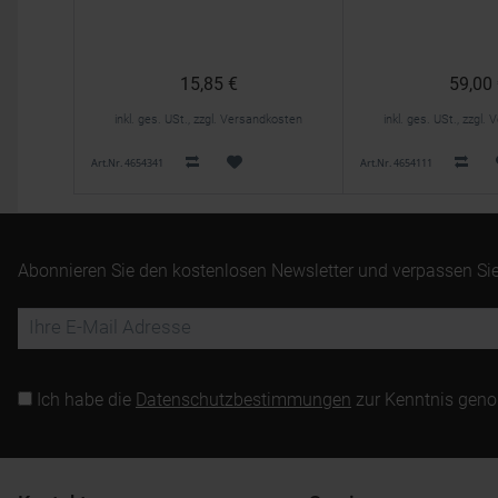
15,85 €
59,00
inkl. ges. USt., zzgl. Versandkosten
inkl. ges. USt., zzgl
Art.Nr. 4654341
Art.Nr. 4654111
Abonnieren Sie den kostenlosen Newsletter und verpassen Sie
Ich habe die
Datenschutzbestimmungen
zur Kenntnis gen