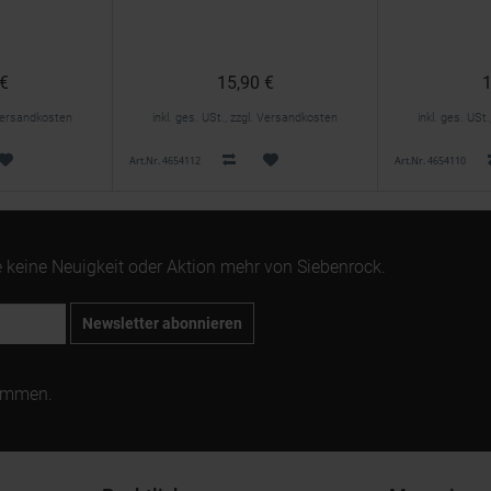
 €
15,90 €
1
. Versandkosten
inkl. ges. USt., zzgl. Versandkosten
inkl. ges. USt
Art.Nr. 4654112
Art.Nr. 4654110
 keine Neuigkeit oder Aktion mehr von Siebenrock.
Newsletter abonnieren
ommen.