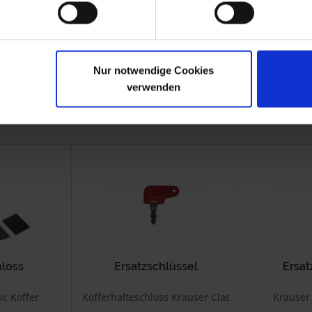
-1984
R 100
1976-9.1980
-1984
R 45
1978-9.1980
-1985
R 65
1978-9.1980
-1985
Nur notwendige Cookies
verwenden
hloss
Ersatzschlüssel
Ersat
ic Koffer
Kofferhalteschloss Krauser Classic Koffer
Krauser 