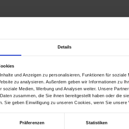
Details
Cookies
nhalte und Anzeigen zu personalisieren, Funktionen für soziale
Website zu analysieren. Außerdem geben wir Informationen zu I
r soziale Medien, Werbung und Analysen weiter. Unsere Partner
 Daten zusammen, die Sie ihnen bereitgestellt haben oder die s
. Sie geben Einwilligung zu unseren Cookies, wenn Sie unsere 
-1973
R 60/5
1969-1973
-1973
R 60/6
1973-1976
-1976
R 90/6
1973-1976
-1976
R 60/7
1976-1980
Präferenzen
Statistiken
-1977
R 80
1977-9.1980