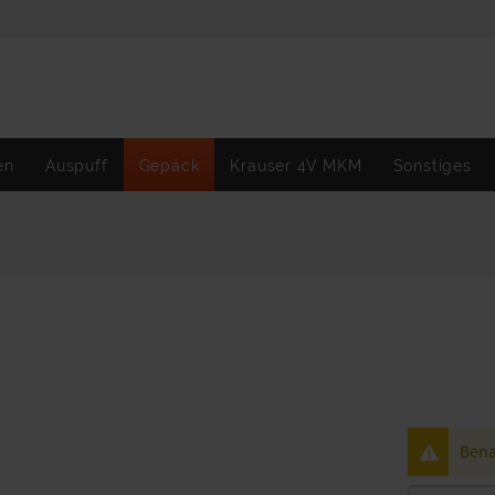
en
Auspuff
Gepäck
Krauser 4V MKM
Sonstiges
Bena