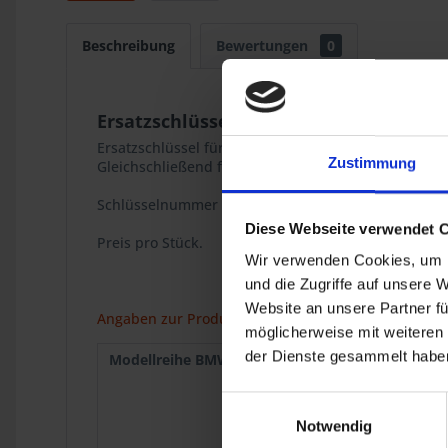
Beschreibung
Bewertungen
0
Ersatzschlüssel Krauser Koffer
Ersatzschlüssel für Krauser Koffer.
Zustimmung
Gleichschließend für Deckel und Halter.
Schlüsselnummer S325
Diese Webseite verwendet 
Preis pro Stück.
Wir verwenden Cookies, um I
und die Zugriffe auf unsere 
Website an unsere Partner fü
Angaben zur Produktsicherheit
möglicherweise mit weiteren
der Dienste gesammelt haben
Modellreihe BMW :
R 50/5
1969
R 75/5
1969
R 75/6
1973
Einwilligungsauswahl
R 90S
1973
Notwendig
R 75/7
1976