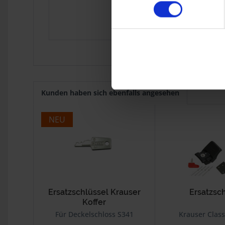
R 80
9.1980
R 100
9.1980
R 45
9.1980
R 65
9.1980
Kunden haben sich ebenfalls angesehen
NEU
Ersatzschlüssel Krauser
Ersatzsc
Koffer
Für Deckelschloss S341
Krauser Class