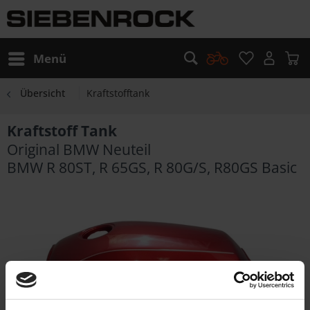
Menü
Übersicht
Kraftstofftank
Kraftstoff Tank
Original BMW Neuteil
BMW R 80ST, R 65GS, R 80G/S, R80GS Basic