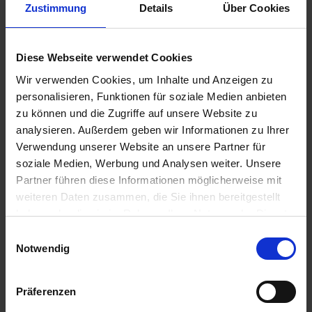
Zustimmung
Details
Über Cookies
Diese Webseite verwendet Cookies
990,00 €
Wir verwenden Cookies, um Inhalte und Anzeigen zu
inkl. ges. USt.,
zzgl. Versandkosten
personalisieren, Funktionen für soziale Medien anbieten
Sofort versandfertig, Lieferzeit ca. 2-4 Werktage innerhalb
zu können und die Zugriffe auf unsere Website zu
Deutschlands
analysieren. Außerdem geben wir Informationen zu Ihrer
Verwendung unserer Website an unsere Partner für
In den
Warenkorb
soziale Medien, Werbung und Analysen weiter. Unsere
Partner führen diese Informationen möglicherweise mit
Merken
Bewerten
weiteren Daten zusammen, die Sie ihnen bereitgestellt
haben oder die sie im Rahmen Ihrer Nutzung der Dienste
Artikel Nr.:
16112301931
gesammelt haben. Sie geben Einwilligung zu unseren
Einwilligungsauswahl
Cookies, wenn Sie unsere Webseite weiterhin nutzen.
Notwendig
Beschreibung
Neuer Altbestand. Original BMW Neuteil. This item is no
longer available from BMW. Farbcode 541,...
mehr
Präferenzen