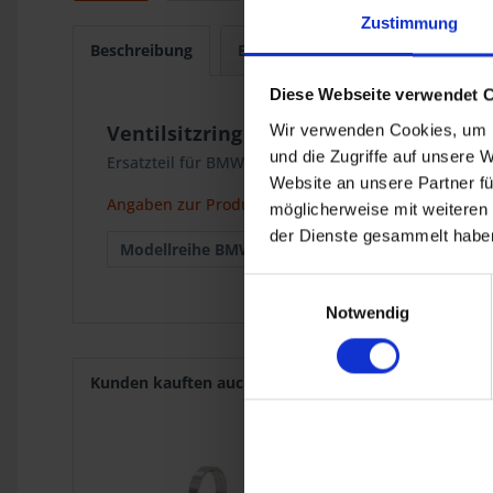
Zustimmung
Beschreibung
Bewertungen
0
Diese Webseite verwendet 
Ventilsitzring Einlass Krauser
Wir verwenden Cookies, um I
und die Zugriffe auf unsere 
Ersatzteil für BMW 2-Ventil Modelle mit Krauser 4-V
Website an unsere Partner fü
Angaben zur Produktsicherheit
möglicherweise mit weiteren
der Dienste gesammelt haben
Modellreihe BMW :
Krauser MKM
Einwilligungsauswahl
Notwendig
Kunden kauften auch
Kunden haben sich ebenf