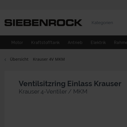
Kategorien
Motor
Kraftstofftank
Antrieb
Elektrik
Rahm
Übersicht
Krauser 4V MKM
Ventilsitzring Einlass Krauser
Krauser 4-Ventiler / MKM