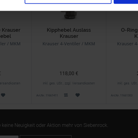
e Krauser
Kipphebel Auslass
O-Ring
hebel
Krauser
K
Rechte Seite
iler / MKM
Krauser 4-Ventiler / MKM
Krauser 4
€
118,00 €
. Versandkosten
inkl. ges. USt., zzgl. Versandkosten
inkl. ges. USt
Art.Nr. 11661411
Art.Nr. 11661303
 keine Neuigkeit oder Aktion mehr von Siebenrock.