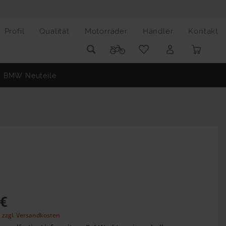
Profil
Qualität
Motorräder
Händler
Kontakt
BMW Neuteile
 €
,
zzgl. Versandkosten