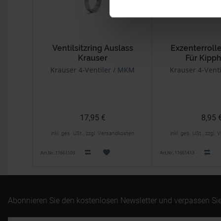
Ventilsitzring Auslass
Exzenterroll
Krauser
Für Kipp
Krauser 4-Ventiler / MKM
Krauser 4-Vent
17,95 €
8,95 
inkl. ges. USt., zzgl. Versandkosten
inkl. ges. USt., zzgl
Art.Nr. 11661103
Art.Nr. 11661413
Abonnieren Sie den kostenlosen Newsletter und verpassen Sie