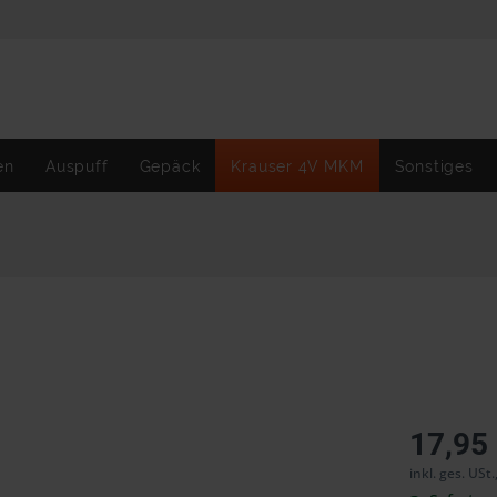
en
Auspuff
Gepäck
Krauser 4V MKM
Sonstiges
17,95
inkl. ges. USt.