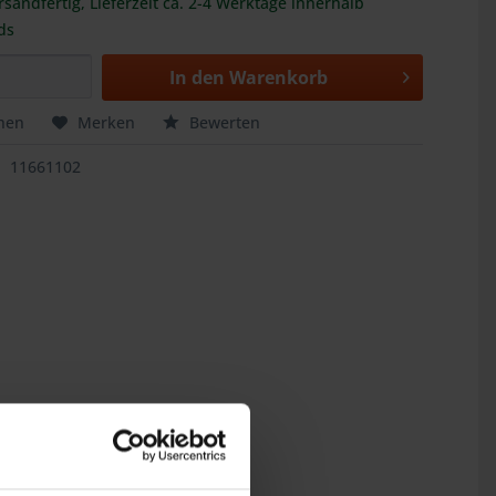
rsandfertig, Lieferzeit ca. 2-4 Werktage innerhalb
ds
In den
Warenkorb
hen
Merken
Bewerten
11661102