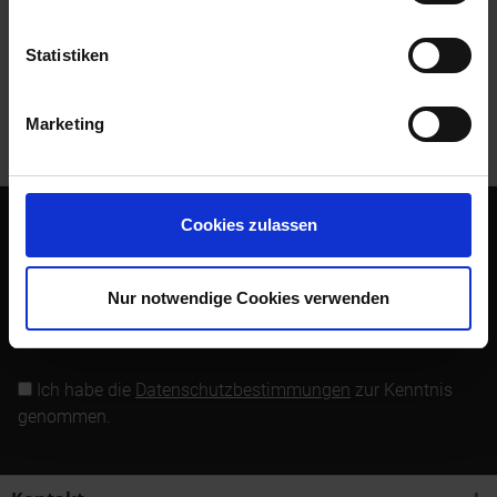
Bewertungen lesen, schreiben und diskutieren...
mehr
Statistiken
Kunden kauften auch
Marketing
Kunden haben sich ebenfalls angesehen
Cookies zulassen
Abonnieren Sie den kostenlosen Newsletter und verpassen
Sie keine Neuigkeit oder Aktion mehr von Siebenrock.
Nur notwendige Cookies verwenden
Newsletter abonnieren
Ich habe die
Datenschutzbestimmungen
zur Kenntnis
genommen.