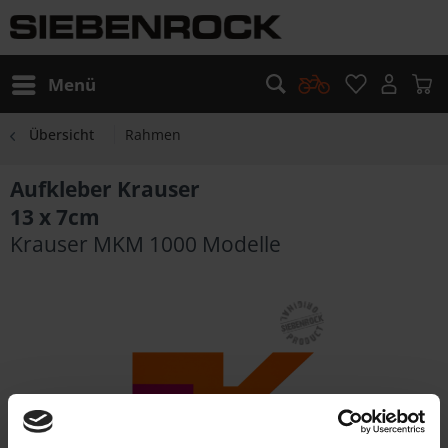
Menü
Übersicht
Rahmen
Aufkleber Krauser
13 x 7cm
Krauser MKM 1000 Modelle