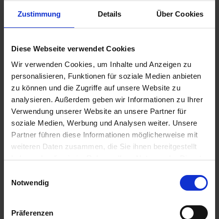
Zustimmung
Details
Über Cookies
17,95 €
Diese Webseite verwendet Cookies
inkl. ges. USt.,
zzgl. Versandkosten
Wir verwenden Cookies, um Inhalte und Anzeigen zu
Sofort versandfertig, Lieferzeit ca. 2-4 Werktage innerhalb
personalisieren, Funktionen für soziale Medien anbieten
Deutschlands
zu können und die Zugriffe auf unsere Website zu
analysieren. Außerdem geben wir Informationen zu Ihrer
In den
Warenkorb
Verwendung unserer Website an unsere Partner für
Merken
Bewerten
soziale Medien, Werbung und Analysen weiter. Unsere
Partner führen diese Informationen möglicherweise mit
Artikel Nr.:
17810070
weiteren Daten zusammen, die Sie ihnen bereitgestellt
haben oder die sie im Rahmen Ihrer Nutzung der Dienste
Beschreibung
gesammelt haben. Sie geben Einwilligung zu unseren
Einwilligungsauswahl
Cookies, wenn Sie unsere Webseite weiterhin nutzen.
Notwendig
"K" Logo. 13 x 7cm. Eine gute Nachricht für alle Besitzer und
Restauratoren einer MKM 1000: Die...
mehr
Präferenzen
Bewertungen
0