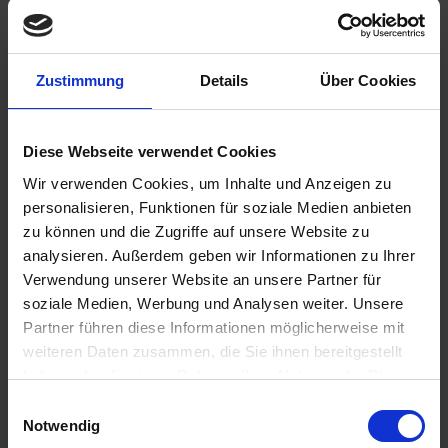
Zustimmung
Details
Über Cookies
359,00 €
inkl. ges. USt.,
zzgl. Versandkosten
Diese Webseite verwendet Cookies
Sofort versandfertig, Lieferzeit ca. 2-4 Werktage innerhalb
Wir verwenden Cookies, um Inhalte und Anzeigen zu
Deutschlands
personalisieren, Funktionen für soziale Medien anbieten
In den
Warenkorb
zu können und die Zugriffe auf unsere Website zu
analysieren. Außerdem geben wir Informationen zu Ihrer
Merken
Bewerten
Verwendung unserer Website an unsere Partner für
soziale Medien, Werbung und Analysen weiter. Unsere
Artikel Nr.:
3353122
Partner führen diese Informationen möglicherweise mit
weiteren Daten zusammen, die Sie ihnen bereitgestellt
Beschreibung
haben oder die sie im Rahmen Ihrer Nutzung der Dienste
Federspannung einstellbar. Federfarbe schwarz. Zug und
gesammelt haben. Sie geben Einwilligung zu unseren
Einwilligungsauswahl
Druckstufe einstellbar. Preis pro Stück....
mehr
Cookies, wenn Sie unsere Webseite weiterhin nutzen.
Notwendig