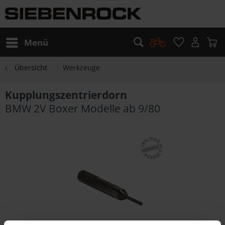
Menü
Übersicht
Werkzeuge
Kupplungszentrierdorn
BMW 2V Boxer Modelle ab 9/80