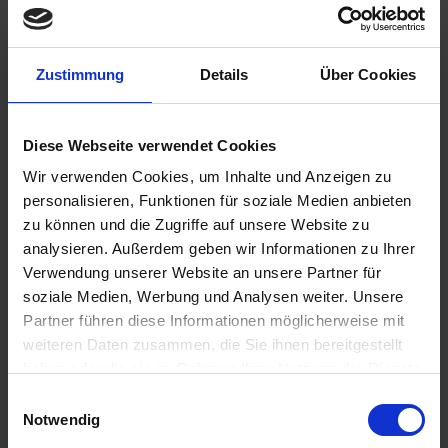
Benachrichtigen Sie mich, sobald der Artikel
Zustimmung
Details
Über Cookies
lieferbar ist.
Diese Webseite verwendet Cookies
Wir verwenden Cookies, um Inhalte und Anzeigen zu
Ich habe die
Datenschutzbestimmungen
zur Kenntnis
personalisieren, Funktionen für soziale Medien anbieten
genommen.
zu können und die Zugriffe auf unsere Website zu
15,80 €
analysieren. Außerdem geben wir Informationen zu Ihrer
Verwendung unserer Website an unsere Partner für
inkl. ges. USt.,
zzgl. Versandkosten
soziale Medien, Werbung und Analysen weiter. Unsere
Merken
Bewerten
Partner führen diese Informationen möglicherweise mit
weiteren Daten zusammen, die Sie ihnen bereitgestellt
Artikel Nr.:
2123512Z
haben oder die sie im Rahmen Ihrer Nutzung der Dienste
gesammelt haben. Sie geben Einwilligung zu unseren
Einwilligungsauswahl
Cookies, wenn Sie unsere Webseite weiterhin nutzen.
Beschreibung
Notwendig
Um Montageprobleme des Getriebes nach einem