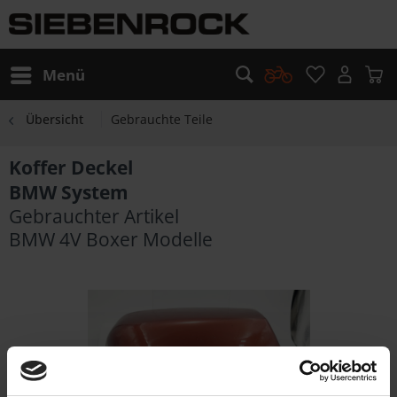
Menü
Übersicht
Gebrauchte Teile
Koffer Deckel
BMW System
Gebrauchter Artikel
BMW 4V Boxer Modelle