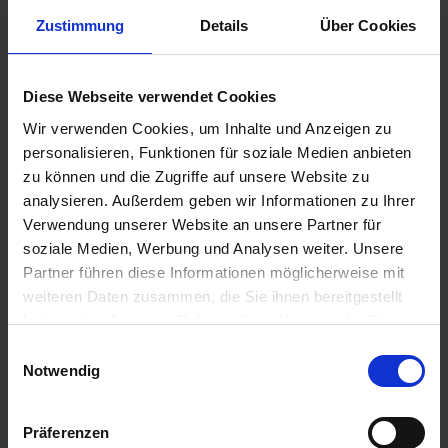
Zustimmung
Details
Über Cookies
Diese Webseite verwendet Cookies
49,00 €
Wir verwenden Cookies, um Inhalte und Anzeigen zu
personalisieren, Funktionen für soziale Medien anbieten
zzgl. Versandkosten
zu können und die Zugriffe auf unsere Website zu
Sofort versandfertig, Lieferzeit ca. 2-4 Werktage innerhalb
analysieren. Außerdem geben wir Informationen zu Ihrer
Deutschlands
Verwendung unserer Website an unsere Partner für
soziale Medien, Werbung und Analysen weiter. Unsere
In den
Warenkorb
Partner führen diese Informationen möglicherweise mit
Merken
Bewerten
weiteren Daten zusammen, die Sie ihnen bereitgestellt
haben oder die sie im Rahmen Ihrer Nutzung der Dienste
Artikel Nr.:
46547664661.1
gesammelt haben. Sie geben Einwilligung zu unseren
Einwilligungsauswahl
Cookies, wenn Sie unsere Webseite weiterhin nutzen.
Notwendig
Beschreibung
Links. Siena-rot. Genarbt. Technisch in Ordnung. Lack weist
Präferenzen
Kratzer auf. Ersatzteil für die BMW...
mehr