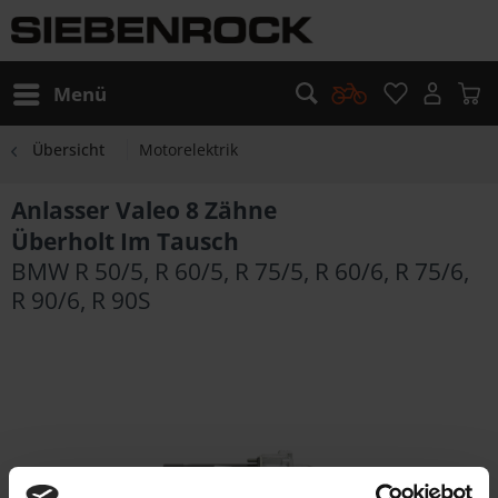
Menü
Übersicht
Motorelektrik
Anlasser Valeo 8 Zähne
Überholt Im Tausch
BMW R 50/5, R 60/5, R 75/5, R 60/6, R 75/6,
R 90/6, R 90S