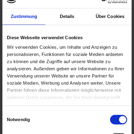
Zustimmung
Details
Über Cookies
Diese Webseite verwendet Cookies
259,00 €
Wir verwenden Cookies, um Inhalte und Anzeigen zu
inkl. ges. USt.,
zzgl. Versandkosten
personalisieren, Funktionen für soziale Medien anbieten
Sofort versandfertig, Lieferzeit ca. 2-4 Werktage innerhalb
zu können und die Zugriffe auf unsere Website zu
Deutschlands
analysieren. Außerdem geben wir Informationen zu Ihrer
Verwendung unserer Website an unsere Partner für
In den
Warenkorb
soziale Medien, Werbung und Analysen weiter. Unsere
Merken
Bewerten
Partner führen diese Informationen möglicherweise mit
weiteren Daten zusammen, die Sie ihnen bereitgestellt
Artikel Nr.:
1241673
haben oder die sie im Rahmen Ihrer Nutzung der Dienste
gesammelt haben. Sie geben Einwilligung zu unseren
Einwilligungsauswahl
Cookies, wenn Sie unsere Webseite weiterhin nutzen.
Beschreibung
Notwendig
Anlasser mit 8 Zähnen für Schwungrad mit 93 Zähnen.
Siebenrock Produkt Jedes Original...
mehr