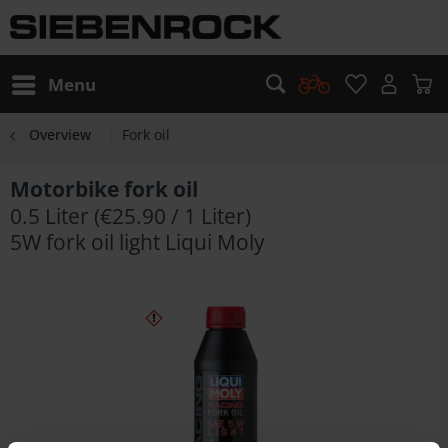
Menu
Overview
Fork oil
Motorbike fork oil
0.5 Liter (€25.90 / 1 Liter)
5W fork oil light Liqui Moly