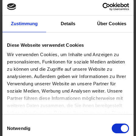
€12.95
Zustimmung
Details
Über Cookies
Content:
0.5 Liter (€25.90 * / 1 Liter)
Prices incl. VAT,
plus shipping costs
Diese Webseite verwendet Cookies
Ready to ship today, Delivery time appr. 2-4 workdays within
Germany
Wir verwenden Cookies, um Inhalte und Anzeigen zu
personalisieren, Funktionen für soziale Medien anbieten
Add to
shopping cart
zu können und die Zugriffe auf unsere Website zu
analysieren. Außerdem geben wir Informationen zu Ihrer
Remember
Comment
Verwendung unserer Website an unsere Partner für
soziale Medien, Werbung und Analysen weiter. Unsere
part no.:
LM1523
Partner führen diese Informationen möglicherweise mit
weiteren Daten zusammen, die Sie ihnen bereitgestellt
Description
haben oder die sie im Rahmen Ihrer Nutzung der Dienste
Fully synthetic fork and shock absorber oil. Reduces shear
gesammelt haben. Sie geben Einwilligung zu unseren
Einwilligungsauswahl
loss and ensures safe riding...
more
Cookies, wenn Sie unsere Webseite weiterhin nutzen.
Notwendig