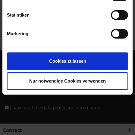
Read, write and discuss reviews...
more
Statistiken
Customers also bought
Marketing
Customers also viewed
Cookies zulassen
Subscribe to the free newsletter and ensure that you will no
longer miss any offers or news of Siebenrock.
Nur notwendige Cookies verwenden
Subscribe to newsletter
I have read the
data protection information
.
Contact