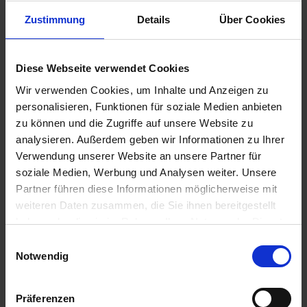
Zustimmung
Details
Über Cookies
€9.90
Diese Webseite verwendet Cookies
Prices incl. VAT,
plus shipping costs
Wir verwenden Cookies, um Inhalte und Anzeigen zu
Ready to ship today, Delivery time appr. 2-4 workdays within
personalisieren, Funktionen für soziale Medien anbieten
Germany
zu können und die Zugriffe auf unsere Website zu
Add to
shopping cart
analysieren. Außerdem geben wir Informationen zu Ihrer
Verwendung unserer Website an unsere Partner für
Remember
Comment
soziale Medien, Werbung und Analysen weiter. Unsere
Partner führen diese Informationen möglicherweise mit
part no.:
1131860
weiteren Daten zusammen, die Sie ihnen bereitgestellt
haben oder die sie im Rahmen Ihrer Nutzung der Dienste
Description
gesammelt haben. Sie geben Einwilligung zu unseren
Einwilligungsauswahl
Cookies, wenn Sie unsere Webseite weiterhin nutzen.
Original BMW part. For all BMW boxer 2-valve models with
Notwendig
cable actuated tachometer. BMW /5, /6...
more
Präferenzen
Evaluations
0