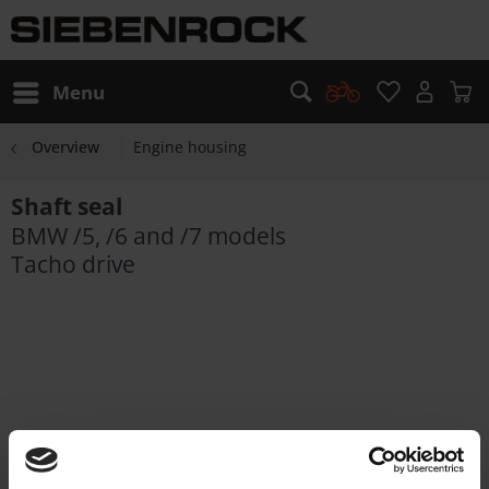
Menu
Overview
Engine housing
Shaft seal
BMW /5, /6 and /7 models
Tacho drive