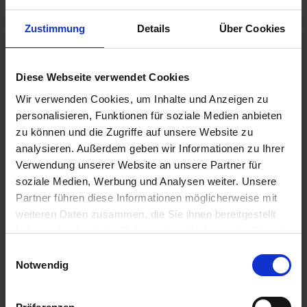
Zustimmung
Details
Über Cookies
€11.80
Prices incl. VAT,
plus shipping costs
Ready to ship today, Delivery time appr. 2-4 workdays within
Diese Webseite verwendet Cookies
Germany
Wir verwenden Cookies, um Inhalte und Anzeigen zu
personalisieren, Funktionen für soziale Medien anbieten
Add to
shopping cart
zu können und die Zugriffe auf unsere Website zu
analysieren. Außerdem geben wir Informationen zu Ihrer
Remember
Comment
Verwendung unserer Website an unsere Partner für
part no.:
4654119
soziale Medien, Werbung und Analysen weiter. Unsere
Partner führen diese Informationen möglicherweise mit
weiteren Daten zusammen, die Sie ihnen bereitgestellt
Description
haben oder die sie im Rahmen Ihrer Nutzung der Dienste
Replacement hinge for our Krauser Classic Cases. Supplied
gesammelt haben. Sie geben Einwilligung zu unseren
complete with rivets. Price per...
more
Einwilligungsauswahl
Cookies, wenn Sie unsere Webseite weiterhin nutzen.
Notwendig
Evaluations
0
Read, write and discuss reviews...
more