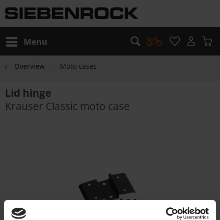
Menu
Overview
Moto cases
Lid hinge
Krauser Classic moto case